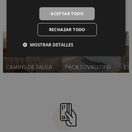
draps de cuina són un bonic detall per
a regalar.
També et pot interessar
ACEPTAR TODO
RECHAZAR TODO
MOSTRAR DETALLES
CAMINS DE TAULA
PACK TOVALLONS
ES