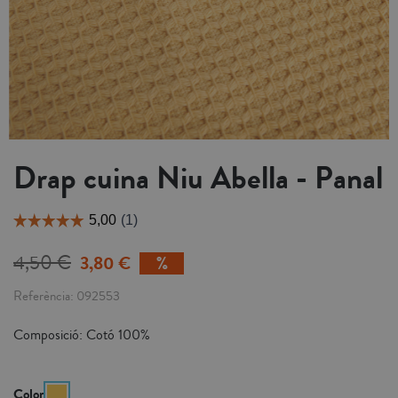
Drap cuina Niu Abella - Panal
4,50 €
3,80 €
Referència
092553
Composició: Cotó 100%
Color