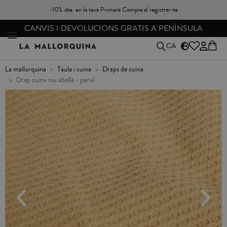
-10% dte. en la teva Primera Compra al registrar-te
CANVIS I DEVOLUCIONS GRATIS A PENÍNSULA
CA
la mallorquina
taula i cuina
draps de cuina
drap cuina niu abella - panal