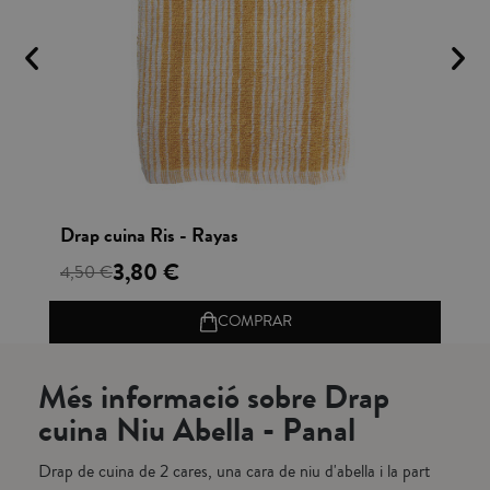
Vista rápida
Drap cuina Ris - Rayas
Dr
3,80 €
4,50 €
4,
COMPRAR
Més informació sobre Drap
cuina Niu Abella - Panal
Drap de cuina de 2 cares, una cara de niu d'abella i la part