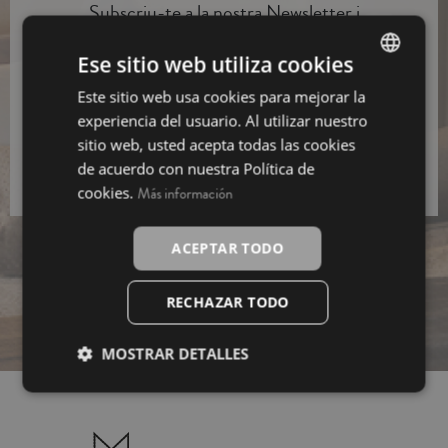
Subscriu-te a la nostra Newsletter i
aconsegueix un
10% de descompte
Ese sitio web utiliza cookies
Subscriure’m
Este sitio web usa cookies para mejorar la
SPANISH
experiencia del usuario. Al utilizar nuestro
He llegit i accepto la informació bàsica sobre el
INGLÉS
sitio web, usted acepta todas las cookies
tractament de dades.
de acuerdo con nuestra Política de
cookies.
Más información
ACEPTAR TODO
RECHAZAR TODO
MOSTRAR DETALLES