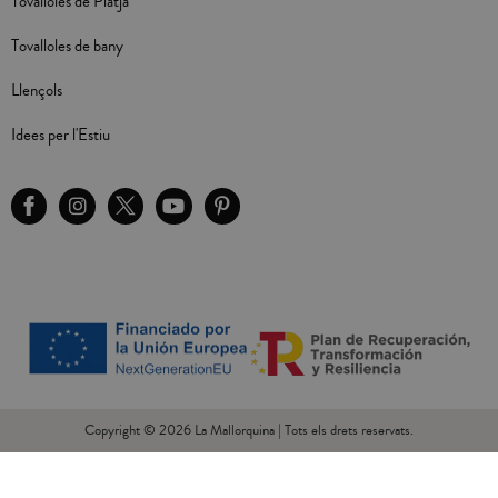
Tovalloles de Platja
Tovalloles de bany
Llençols
Idees per l'Estiu
Copyright © 2026 La Mallorquina | Tots els drets reservats.