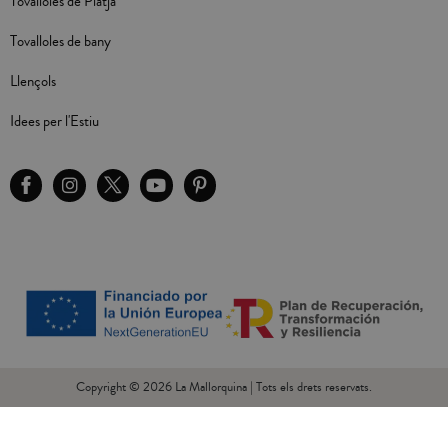
Tovalloles de Platja
Tovalloles de bany
Llençols
Idees per l'Estiu
Copyright © 2026 La Mallorquina | Tots els drets reservats.