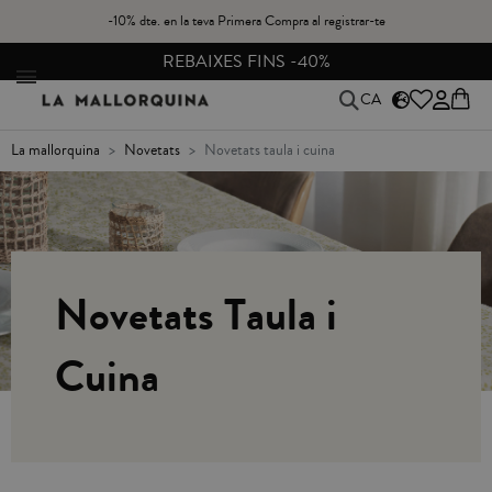
-10% dte. en la teva Primera Compra al registrar-te
S -40%
CANVIS I DEVOLUCIONS GR
CA
la mallorquina
novetats
novetats taula i cuina
Novetats Taula i
Cuina