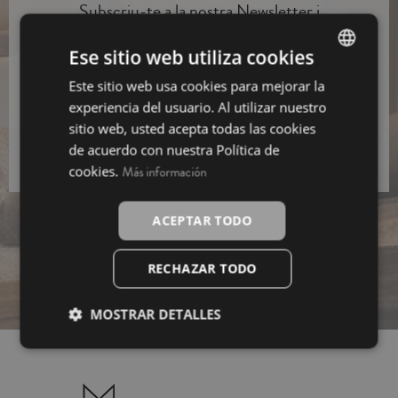
Subscriu-te a la nostra Newsletter i
aconsegueix un
10% de descompte
Ese sitio web utiliza cookies
Subscriure’m
Este sitio web usa cookies para mejorar la
SPANISH
experiencia del usuario. Al utilizar nuestro
He llegit i accepto la informació bàsica sobre el
INGLÉS
sitio web, usted acepta todas las cookies
tractament de dades.
de acuerdo con nuestra Política de
cookies.
Más información
ACEPTAR TODO
RECHAZAR TODO
MOSTRAR DETALLES