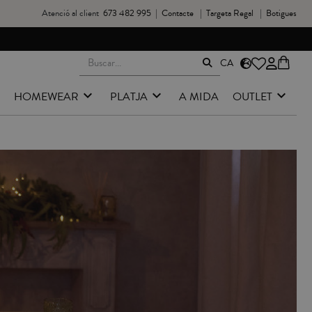
Atenció al client
673 482 995
|
Contacte
|
Targeta Regal
|
Botigues
CA
HOMEWEAR
PLATJA
A MIDA
OUTLET