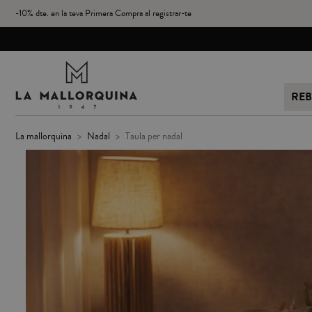
-10% dte. en la teva Primera Compra al registrar-te
REB
la mallorquina
nadal
taula per nadal