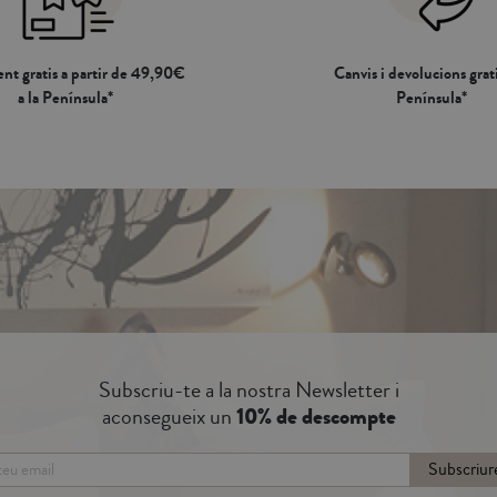
nt gratis a partir de 49,90€
Canvis i devolucions grati
a la Península*
Península*
Subscriu-te a la nostra Newsletter i
aconsegueix un
10% de descompte
Subscriur