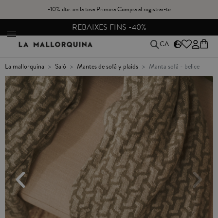
-10% dte. en la teva Primera Compra al registrar-te
CANVIS I DEVOLUCIONS GRATIS A PENÍNSULA
CA
la mallorquina
saló
mantes de sofà y plaids
manta sofà - belice