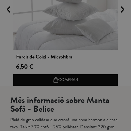
Vista rápida
Farcit de Coixí - Microfibra
Fu
6,50 €
19
COMPRAR
Més informació sobre Manta
Sofà - Belice
Plaid de gran calidesa que crearà una nova harmonia a casa
teva. Teixit 70% cotó - 25% polièster. Densitat: 320 gsm.