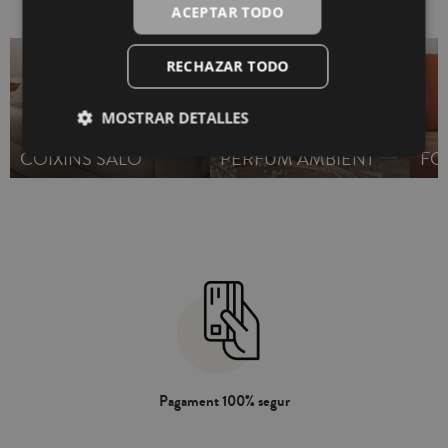
ACEPTAR TODO
RECHAZAR TODO
MOSTRAR DETALLES
COIXINS SALÓ
PERFUM AMBIENT
FO
Pagament 100% segur