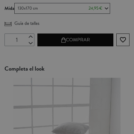
Mida
130x170 cm
24,95 €
Guía de tallas
favorite_border
COMPRAR
Completa el look