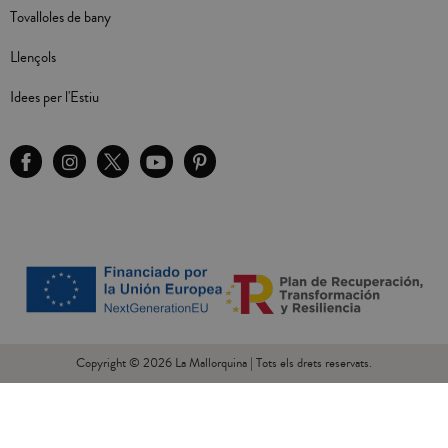
Tovalloles de bany
Llençols
Idees per l'Estiu
Copyright © 2026 La Mallorquina | Tots els drets reservats.