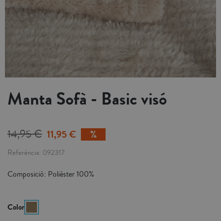
Manta Sofà - Basic visó
14,95 €
11,95 €
Referència
092317
Composició: Polièster 100%
Color