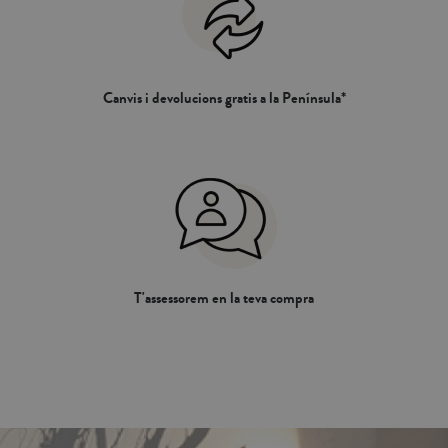
Canvis i devolucions gratis a la Península*
T'assessorem en la teva compra