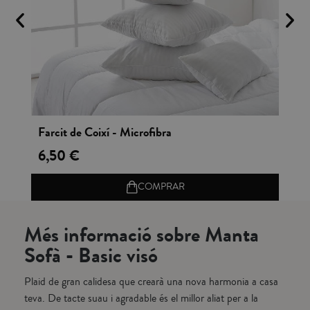
Vista rápida
Farcit de Coixí - Microfibra
Ba
6,50 €
29
COMPRAR
Més informació sobre Manta
Sofà - Basic visó
Plaid de gran calidesa que crearà una nova harmonia a casa
teva. De tacte suau i agradable és el millor aliat per a la