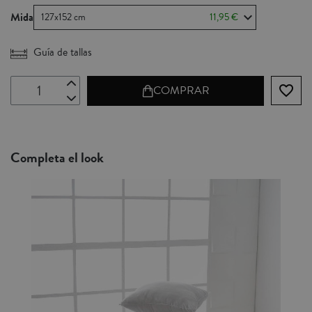
Mida
127x152 cm
11,95 €
Guía de tallas
favorite_border
COMPRAR
Completa el look