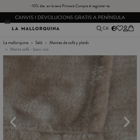
-10% dte. en la teva Primera Compra al registrar-te
CANVIS I DEVOLUCIONS GRATIS A PENÍNSULA
CA
la mallorquina
saló
mantes de sofà y plaids
manta sofà - basic visó