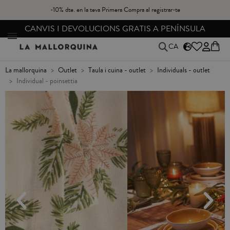
-10% dte. en la teva Primera Compra al registrar-te
CANVIS I DEVOLUCIONS GRATIS A PENÍNSULA
CA
la mallorquina
outlet
taula i cuina - outlet
individuals - outlet
individual - poinsettia