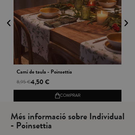
Vista rápida
Camí de taula - Poinsettia
Es
4,50 €
8,95 €
24
COMPRAR
Més informació sobre Individual
- Poinsettia