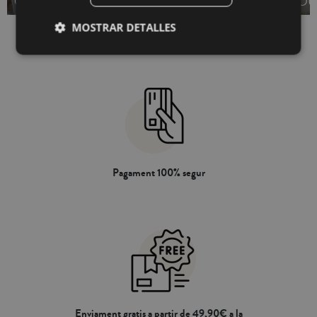
OUTLET
OUTLET
OU
MOSTRAR DETALLES
Pagament 100% segur
Enviament gratis a partir de 49,90€ a la