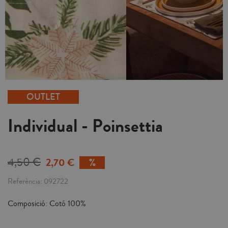
OUTLET
Individual - Poinsettia
4,50 €
2,70 €
Referència
092722
Composició: Cotó 100%