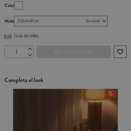
Color
Mida
033x048 cm
Sin stock
Guía de tallas
favorite_border
NOT AVAILABLE
Completa el look