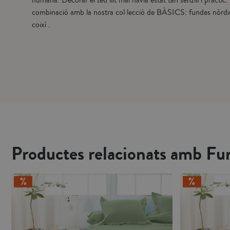
humana. Decorar el teu llit mai havia estat tan senzill i pràctic
combinació amb la nostra col·lecció de BÀSICS: fundes nòrdiq
coixí .
Productes relacionats amb Fu