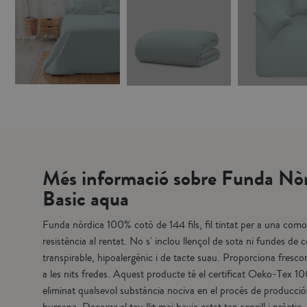
CO
COMPRAR
COMPRAR
Més informació sobre Funda Nòr
Basic aqua
Funda nòrdica 100% cotó de 144 fils, fil tintat per a una como
resistència al rentat. No s' inclou llençol de sota ni fundes de co
transpirable, hipoalergènic i de tacte suau. Proporciona frescor e
a les nits fredes. Aquest producte té el certificat Oeko-Tex 1
eliminat qualsevol substància nociva en el procés de producció,