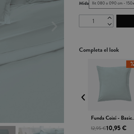
Mida
llit 080 o 090 cm - 15
Completa el look
 rápida
Funda Nòrdica Cotó - Basic olivino
Vista rápida
Vista rápida
Funda Coixí - Basic aqua
Funda Coixí 
5,95 €
10,95 €
9,95 €
12,95 €
12,95 €