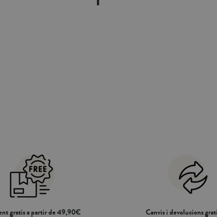
s i fundes de coixí . Fabricat a Portugal.
pugui posar a sota del matalàs i així assegu
dica té una allargada de 270cm, això està
subjecció del farcit nòrdic i evitar que es
l sobrant del teixit es pugui posar a sota
teu llit mai havia estat tan senzill i pràctic
 assegurar una millor subjecció del farcit
pròpia combinació amb la nostra col·lec
ue es mogui.Completa la teva compra amb
fundes nòrdiques, llençols i fundes de coix
s nòrdics de microfibra o de ploma.
nt gratis a partir de 49,90€
Canvis i devolucions grati