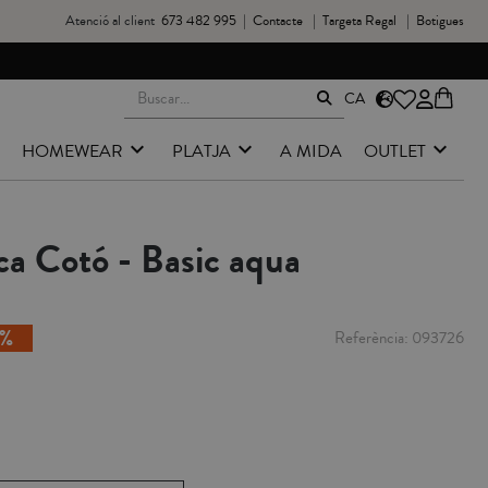
Atenció al client
673 482 995
|
Contacte
|
Targeta Regal
|
Botigues
CA
HOMEWEAR
PLATJA
A MIDA
OUTLET
a Cotó - Basic aqua
Referència
093726