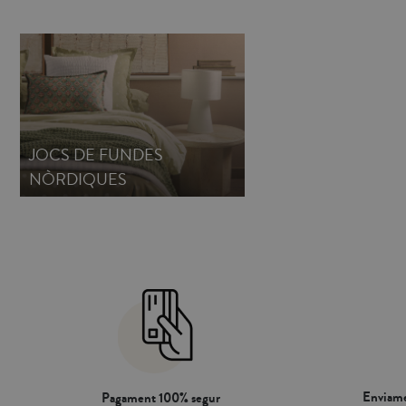
pensat per a que el sobrant del teixit es pugui posar a sota
nòrdiques, llençol
del matalàs i així assegurar una millor subjecció del farcit
Aquesta funda nòr
nòrdic i evitar que es mogui. Crea la teva pròpia combinació
pensat per a que e
amb la nostra col·lecció de BÀSICS: fundes nòrdiques,
del matalàs i així
llençols i fundes de coixí .
nòrdic i evitar q
els nostres farcit
JOCS DE FUNDES
NÒRDIQUES
Enviame
Pagament 100% segur