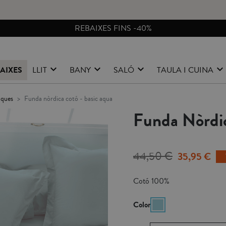
CANVIS I DEVOLUCIONS GRATIS A PENÍNSULA
AIXES
LLIT
BANY
SALÓ
TAULA I CUINA
iques
funda nòrdica cotó - basic aqua
Funda Nòrdic
44,50 €
35,95 €
Cotó 100%
Color