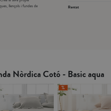
. Crea la teva pròpia
ues, llençols i fundes de
Rentat
nda Nòrdica Cotó - Basic aqua