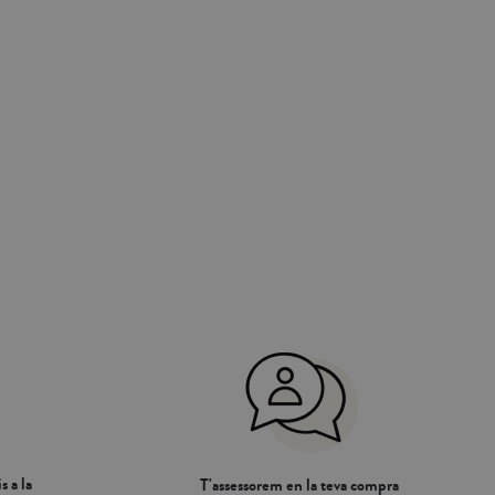
rar una millor
i pràctic. Crea la teva pròpia combinació amb la nostra
 mogui. Decorar el
col·lecció de BÀSICS: fundes nòrdiques, llençols i fundes
. Crea la teva
de coixí . Fabricat a Portugal.
ció de BÀSICS:
í .
s a la
T'assessorem en la teva compra