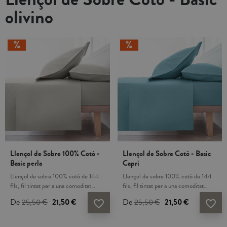
olivino
Llençol de Sobre 100% Cotó -
Llençol de Sobre Cotó - Basic
Basic perla
Capri
Llençol de sobre 100% cotó de 144
Llençol de sobre 100% cotó de 144
fils, fil tintat per a una comoditat
fils, fil tintat per a una comoditat
duradora i una gran resistència al
duradora i una gran resistència al
De
25,50 €
21,50 €
De
25,50 €
21,50 €
favorite_border
favorite_border
rentat. No s' inclou llençol de sota ni
rentat. No s' inclou llençol de sota ni
fundes de coixí. El teixit de cotó és
fundes de coixí. El teixit de cotó és
transpirable, hipoalergènic i de tacte
transpirable, hipo al·lergènic i de