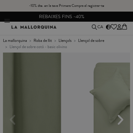
-10% dte. en la teva Primera Compra al registrar-te
CANVIS I DEVOLUCIONS GRATIS A PENÍNSULA
CA
la mallorquina
roba de llit
llençols
llençol de sobre
llençol de sobre cotó - basic olivino