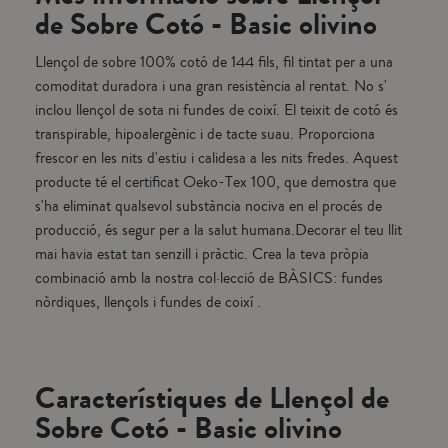
de Sobre Cotó - Basic olivino
Llençol de sobre 100% cotó de 144 fils, fil tintat per a una
comoditat duradora i una gran resistència al rentat. No s'
inclou llençol de sota ni fundes de coixí. El teixit de cotó és
transpirable, hipoalergènic i de tacte suau. Proporciona
frescor en les nits d'estiu i calidesa a les nits fredes. Aquest
producte té el certificat Oeko-Tex 100, que demostra que
s'ha eliminat qualsevol substància nociva en el procés de
producció, és segur per a la salut humana.Decorar el teu llit
mai havia estat tan senzill i pràctic. Crea la teva pròpia
combinació amb la nostra col·lecció de BÀSICS: fundes
nòrdiques, llençols i fundes de coixí .
Característiques de Llençol de
Sobre Cotó - Basic olivino