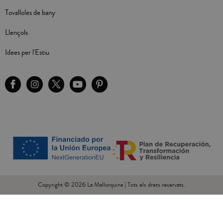
Tovalloles de bany
Llençols
Idees per l'Estiu
Copyright © 2026 La Mallorquina | Tots els drets reservats.