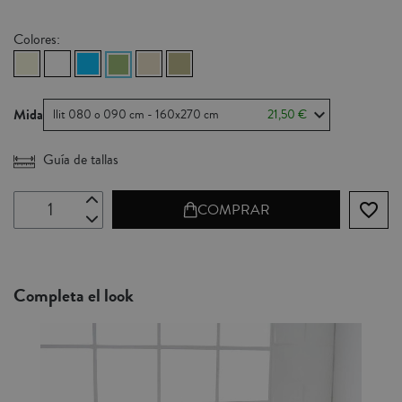
Colores:
Mida
llit 080 o 090 cm - 160x270 cm
21,50 €
Guía de tallas
favorite_border
COMPRAR
Completa el look