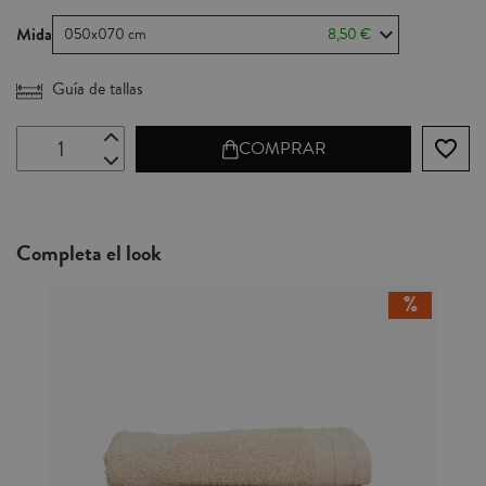
Mida
050x070 cm
8,50 €
Guía de tallas
favorite_border
COMPRAR
Completa el look