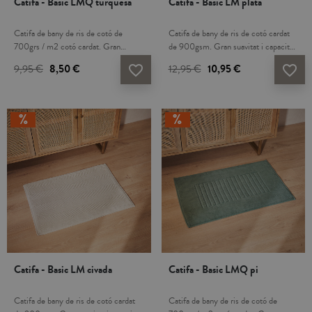
Catifa - Basic LMQ turquesa
Catifa - Basic LM plata
Catifa de bany de ris de cotó de
Catifa de bany de ris de cotó cardat
700grs / m2 cotó cardat. Gran
de 900gsm. Gran suavitat i capacitat
suavitat i capacitat d´absorció. Aquest
d´absorció. Aquest producte té el
9,95 €
8,50 €
12,95 €
10,95 €
favorite_border
favorite_border
producte té el certificat Oeko-Tex
certificat Oeko-Tex 100, que
100, que demostra que s'ha eliminat
demostra que s'ha eliminat qualsevol
qualsevol substància nociva en el
substància nociva en el procés de
procés de producció, és segur per a la
producció, és segur per a la salut
salut humana. Fabricat a Turquia.
humana. Fabricat a Turquia.
Catifa - Basic LM civada
Catifa - Basic LMQ pi
Catifa de bany de ris de cotó cardat
Catifa de bany de ris de cotó de