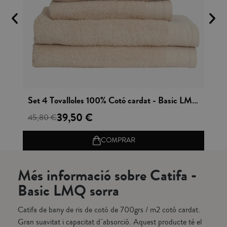
Vista rápida
Set 4 Tovalloles 100% Cotó cardat - Basic LMQ Sorra
To
39,50 €
45,80 €
2,
COMPRAR
Més informació sobre Catifa -
Basic LMQ sorra
Catifa de bany de ris de cotó de 700grs / m2 cotó cardat.
Gran suavitat i capacitat d´absorció. Aquest producte té el