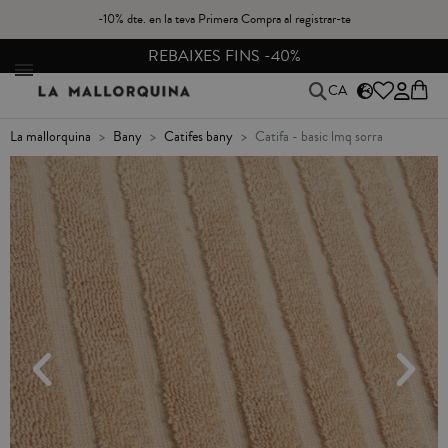
-10% dte. en la teva Primera Compra al registrar-te
CANVIS I DEVOLUCIONS GRATIS A PENÍNSULA
CA
la mallorquina
bany
catifes bany
catifa - basic lmq sorra