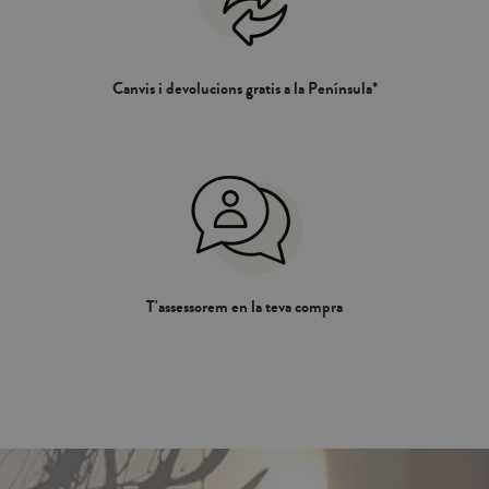
Canvis i devolucions gratis a la Península*
T'assessorem en la teva compra