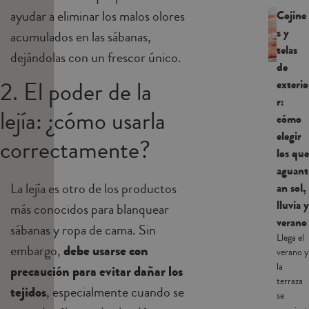
ayudar a eliminar los malos olores
Cojine
s y
acumulados en las sábanas,
telas
dejándolas con un frescor único.
de
2. El poder de la
exterio
r:
lejía: ¿cómo usarla
cómo
elegir
correctamente?
los que
aguant
La lejía es otro de los productos
an sol,
lluvia y
más conocidos para blanquear
verano
sábanas y ropa de cama. Sin
Llega el
embargo,
debe usarse con
verano y
la
precaución para evitar dañar los
terraza
tejidos
, especialmente cuando se
se