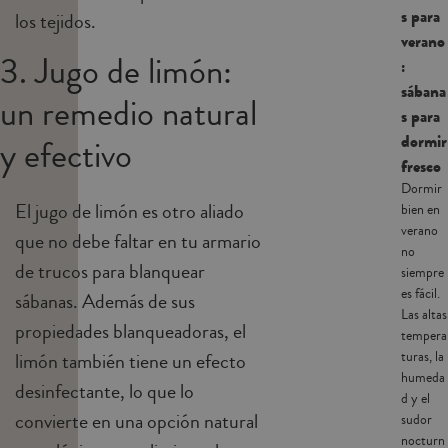
s para
los tejidos.
verano
3. Jugo de limón:
:
sábana
un remedio natural
s para
dormir
y efectivo
fresco
Dormir
El jugo de limón es otro aliado
bien en
verano
que no debe faltar en tu armario
no
de trucos para blanquear
siempre
es fácil.
sábanas. Además de sus
Las altas
propiedades blanqueadoras, el
tempera
turas, la
limón también tiene un efecto
humeda
desinfectante, lo que lo
d y el
convierte en una opción natural
sudor
nocturn