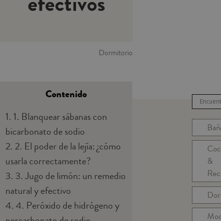
efectivos
Dormitorio
Contenido
1.
1. Blanquear sábanas con
Bañ
bicarbonato de sodio
2.
2. El poder de la lejía: ¿cómo
Coc
usarla correctamente?
&
Rec
3.
3. Jugo de limón: un remedio
natural y efectivo
Dor
4.
4. Peróxido de hidrógeno y
Mo
percarbonato de sodio