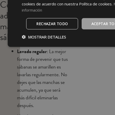
Consejos
cookies de acuerdo con nuestra Política de cookies.
información
adicionales para
mantener tus
RECHAZAR TODO
ACEPTAR T
sábanas blancas
MOSTRAR DETALLES
Lavado regular
: La mejor
forma de prevenir que tus
sábanas se amarillen es
lavarlas regularmente. No
dejes que las manchas se
acumulen, ya que será
más difícil eliminarlas
después.