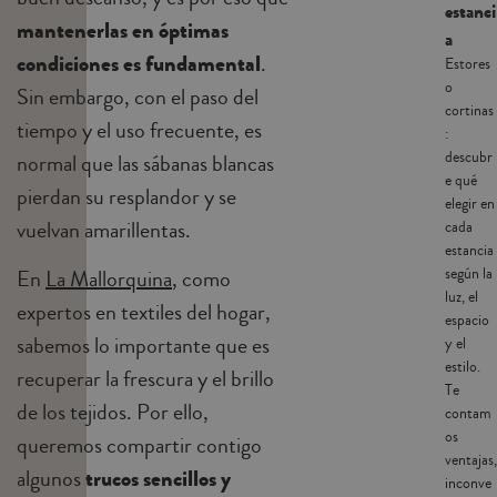
estanci
mantenerlas en óptimas
a
condiciones es fundamental
.
Estores
o
Sin embargo, con el paso del
cortinas
tiempo y el uso frecuente, es
:
descubr
normal que las sábanas blancas
e qué
pierdan su resplandor y se
elegir en
vuelvan amarillentas.
cada
estancia
según la
En
La Mallorquina
, como
luz, el
expertos en textiles del hogar,
espacio
sabemos lo importante que es
y el
estilo.
recuperar la frescura y el brillo
Te
de los tejidos. Por ello,
contam
os
queremos compartir contigo
ventajas,
algunos
trucos sencillos y
inconve