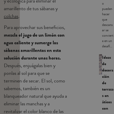
y ecológica para eliminar el
o
amarillento de tus sábanas y
pueden
hacer
colchas
.
que
descans
Para aprovechar sus beneficios,
ar se
mezcla el jugo de un limón con
conviert
a en un
agua caliente y sumerge las
desafí...
sábanas amarillentas en esta
Ideas
solución durante unas horas.
de
Después, enjuágalas bien y
decora
ponlas al sol para que se
ción
terminen de secar. El sol, como
de
sabemos, también es un
terraza
s en
blanqueador natural que ayuda a
áticos
eliminar las manchas y a
con
revitalizar el color blanco de las