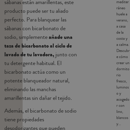
sábanas están amarillentas, este
mediter
ráneo
producto puede ser tu aliado
huele a
perfecto. Para blanquear las
verano,
a casa
sábanas con bicarbonato de
de la
sodio, simplemente
añade una
costa y
taza de bicarbonato al ciclo de
a calma.
Descubr
lavado de tu lavadora,
junto con
e cómo
tu detergente habitual. El
crear un
dormito
bicarbonato actúa como un
rio
potente blanqueador natural,
fresco,
luminos
eliminando las manchas
o y
amarillentas sin dañar el tejido.
acogedo
r con
Además, el bicarbonato de sodio
lino,
blancos
tiene propiedades
y...
desodorizantes que pueden