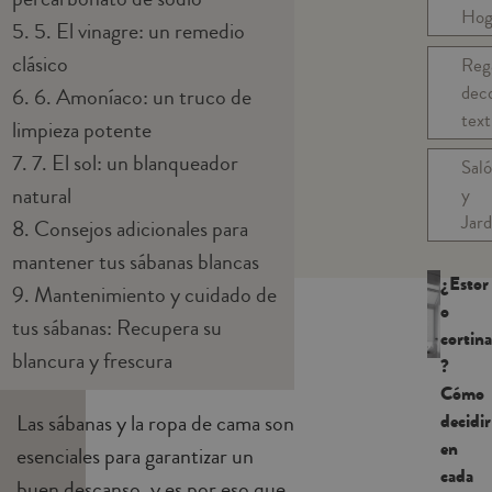
Hog
5.
5. El vinagre: un remedio
clásico
Reg
dec
6.
6. Amoníaco: un truco de
text
limpieza potente
7.
7. El sol: un blanqueador
Sal
natural
y
Jard
8.
Consejos adicionales para
mantener tus sábanas blancas
¿Estor
9.
Mantenimiento y cuidado de
o
tus sábanas: Recupera su
cortina
blancura y frescura
?
Cómo
decidir
Las sábanas y la ropa de cama son
en
esenciales para garantizar un
cada
buen descanso, y es por eso que