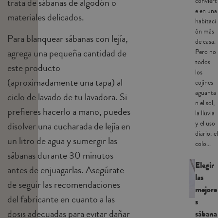
trata de sábanas de algodón o
conviert
e en una
materiales delicados.
habitaci
ón más
Para blanquear sábanas con lejía,
de casa.
agrega una pequeña cantidad de
Pero no
todos
este producto
los
(aproximadamente una tapa) al
cojines
aguanta
ciclo de lavado de tu lavadora. Si
n el sol,
prefieres hacerlo a mano, puedes
la lluvia
y el uso
disolver una cucharada de lejía en
diario: el
un litro de agua y sumergir las
colo...
sábanas durante 30 minutos
Elegir
antes de enjuagarlas. Asegúrate
las
de seguir las recomendaciones
mejore
del fabricante en cuanto a las
s
dosis adecuadas para evitar dañar
sábana