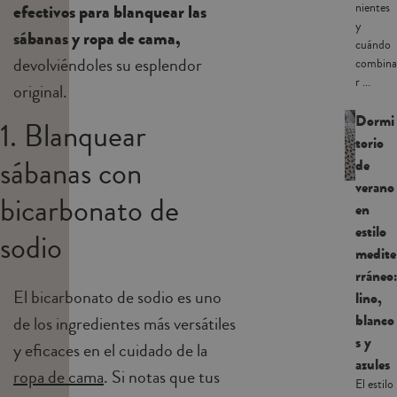
nientes
efectivos para blanquear las
y
sábanas y ropa de cama,
cuándo
devolviéndoles su esplendor
combina
r ...
original.
Dormi
1. Blanquear
torio
sábanas con
de
verano
bicarbonato de
en
estilo
sodio
medite
rráneo:
El bicarbonato de sodio es uno
lino,
blanco
de los ingredientes más versátiles
s y
y eficaces en el cuidado de la
azules
ropa de cama
. Si notas que tus
El estilo