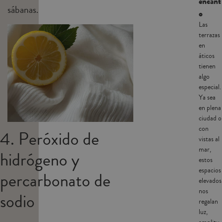
encant
sábanas.
o
Las
terrazas
en
áticos
tienen
algo
especial.
Ya sea
en plena
ciudad o
con
4. Peróxido de
vistas al
mar,
hidrógeno y
estos
espacios
percarbonato de
elevados
nos
sodio
regalan
luz,