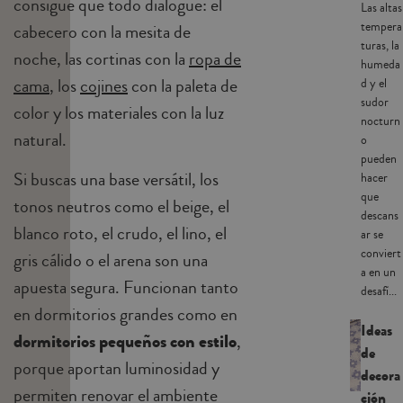
consigue que todo dialogue: el
Las altas
tempera
cabecero con la mesita de
turas, la
noche, las cortinas con la
ropa de
humeda
cama
, los
cojines
con la paleta de
d y el
sudor
color y los materiales con la luz
nocturn
natural.
o
pueden
Si buscas una base versátil, los
hacer
que
tonos neutros como el beige, el
descans
blanco roto, el crudo, el lino, el
ar se
conviert
gris cálido o el arena son una
a en un
apuesta segura. Funcionan tanto
desafí...
en dormitorios grandes como en
Ideas
dormitorios pequeños con estilo
,
de
porque aportan luminosidad y
decora
permiten renovar el ambiente
ción