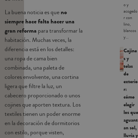
o y
La buena noticia es que
no
acogedo
r con
siempre hace falta hacer una
lino,
gran reforma
para transformar la
blancos
y...
habitación. Muchas veces, la
diferencia está en los detalles:
Cojine
una ropa de cama bien
s y
telas
combinada, una paleta de
de
colores envolvente, una cortina
exterio
ligera que filtre la luz, un
r:
cabecero proporcionado o unos
cómo
cojines que aporten textura. Los
elegir
los que
textiles tienen un poder enorme
aguant
en la decoración de dormitorios
an sol,
con estilo, porque visten,
lluvia y