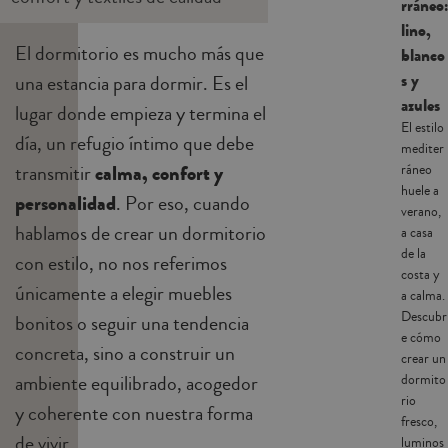
rráneo:
lino,
El dormitorio es mucho más que
blanco
s y
una estancia para dormir. Es el
azules
lugar donde empieza y termina el
El estilo
día, un refugio íntimo que debe
mediter
transmitir
calma, confort y
ráneo
huele a
personalidad
. Por eso, cuando
verano,
hablamos de crear un dormitorio
a casa
de la
con estilo, no nos referimos
costa y
únicamente a elegir muebles
a calma.
Descubr
bonitos o seguir una tendencia
e cómo
concreta, sino a construir un
crear un
ambiente equilibrado, acogedor
dormito
rio
y coherente con nuestra forma
fresco,
de vivir.
luminos