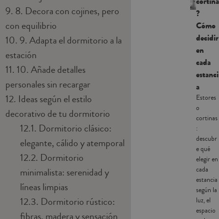
cortina
9.
8. Decora con cojines, pero
?
con equilibrio
Cómo
decidir
10.
9. Adapta el dormitorio a la
en
estación
cada
11.
10. Añade detalles
estanci
personales sin recargar
a
12.
Ideas según el estilo
Estores
o
decorativo de tu dormitorio
cortinas
12.1.
Dormitorio clásico:
:
descubr
elegante, cálido y atemporal
e qué
12.2.
Dormitorio
elegir en
cada
minimalista: serenidad y
estancia
líneas limpias
según la
12.3.
Dormitorio rústico:
luz, el
espacio
fibras, madera y sensación