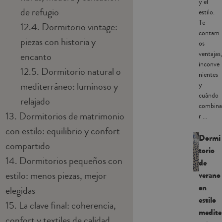
y el
de refugio
estilo.
Te
12.4.
Dormitorio vintage:
contam
piezas con historia y
os
ventajas,
encanto
inconve
12.5.
Dormitorio natural o
nientes
mediterráneo: luminoso y
y
cuándo
relajado
combina
13.
Dormitorios de matrimonio
r ...
con estilo: equilibrio y confort
Dormi
compartido
torio
14.
Dormitorios pequeños con
de
estilo: menos piezas, mejor
verano
en
elegidas
estilo
15.
La clave final: coherencia,
medite
confort y textiles de calidad