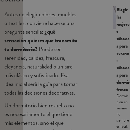
Elegir
Antes de elegir colores, muebles
las
o textiles, conviene hacerse una
mejore
pregunta sencilla:
¿qué
s
sábana
sensación quieres que transmita
s para
tu dormitorio?
Puede ser
verano
serenidad, calidez, frescura,
:
elegancia, naturalidad o un aire
sábana
más clásico y sofisticado. Esa
s para
dormir
idea inicial será la guía para tomar
fresco
todas las decisiones decorativas.
Dormir
bien en
Un dormitorio bien resuelto no
verano
es necesariamente el que tiene
no
siempre
más elementos, sino el que
es fácil.