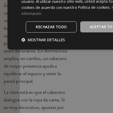
usuario. Al utilizar nuestro sitio web, usted acepta to
En habitaciones pequeñas, el
cookies de acuerdo con nuestra Política de cookies.
cabecero debe ser ligero
información
visualmente. Puedes elegir uno
RECHAZAR TODO
ACEPTAR T
bajo, en tonos claros o incluso
sustituirlo por una pared
MOSTRAR DETALLES
pintada, molduras sencillas o un
textil decorativo. En dormitorios
amplios, en cambio, un cabecero
de mayor presencia ayuda a
equilibrar el espacio y vestir la
pared principal.
La clave está en que el cabecero
dialogue con la ropa de cama. Si
es muy decorativo, apuesta por