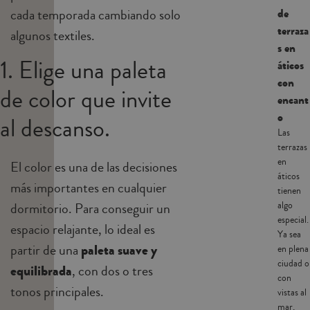
de
cada temporada cambiando solo
terraza
algunos textiles.
s en
1. Elige una paleta
áticos
con
de color que invite
encant
o
al descanso.
Las
terrazas
en
El color es una de las decisiones
áticos
más importantes en cualquier
tienen
algo
dormitorio. Para conseguir un
especial.
espacio relajante, lo ideal es
Ya sea
partir de una
paleta suave y
en plena
ciudad o
equilibrada
, con dos o tres
con
tonos principales.
vistas al
mar,