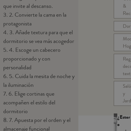
que invite al descanso.
&
Rec
3.
2. Convierte la cama en la
protagonista
Dor
4.
3. Añade textura para que el
Mo
dormitorio se vea más acogedor
Hog
5.
4. Escoge un cabecero
proporcionado y con
Reg
dec
personalidad
text
6.
5. Cuida la mesita de noche y
la iluminación
Sal
7.
6. Elige cortinas que
y
Jard
acompañen el estilo del
dormitorio
¿Estor
8.
7. Apuesta por el orden y el
o
almacenaje funcional