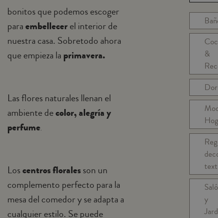
bonitos que podemos escoger
Bañ
para
embellecer
el interior de
nuestra casa. Sobretodo ahora
Coc
&
que empieza la
primavera.
Rec
Dor
Las flores naturales llenan el
Mo
ambiente de
color, alegría y
Hog
perfume
.
Reg
dec
text
Los
centros florales
son un
complemento perfecto para la
Sal
mesa del comedor y se adapta a
y
Jard
cualquier estilo. Se puede