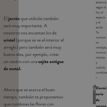
estancia
según la
luz, el
espacio
El
jarrón
que utilicéis también
y el
será muy importante. A
estilo.
nosotros nos encantan los de
Te
contam
cristal
(porque se ve el interior el
os
arreglo) pero también será muy
ventajas,
inconve
buena idea, por ejemplo, crear
nientes
un centro con una
cajita antigua
y
cuándo
de metal.
combina
r ...
Dormi
Ahora que se acerca el buen
torio
tiempo, también te proponemos
de
que combines las flores con
verano