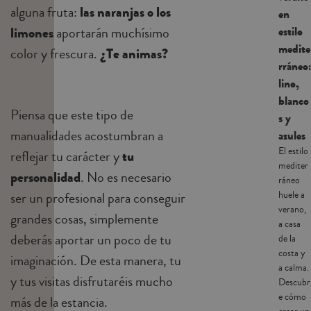
alguna fruta:
las naranjas o los
en
estilo
limones
aportarán muchísimo
medite
color y frescura.
¿Te animas?
rráneo:
lino,
blanco
Piensa que este tipo de
s y
manualidades acostumbran a
azules
El estilo
reflejar tu carácter y
tu
mediter
personalidad
. No es necesario
ráneo
huele a
ser un profesional para conseguir
verano,
grandes cosas, simplemente
a casa
deberás aportar un poco de tu
de la
costa y
imaginación. De esta manera, tu
a calma.
y tus visitas disfrutaréis mucho
Descubr
e cómo
más de la estancia.