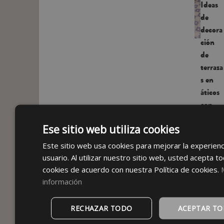
Ideas
de
decora
ción
de
terraza
s en
áticos
con
encant
Ese sitio web utiliza cookies
o
Las
Este sitio web usa cookies para mejorar la experienc
terrazas
usuario. Al utilizar nuestro sitio web, usted acepta to
en
cookies de acuerdo con nuestra Política de cookies.
áticos
información
tienen
algo
especial.
RECHAZAR TODO
ACEPTAR T
Ya sea