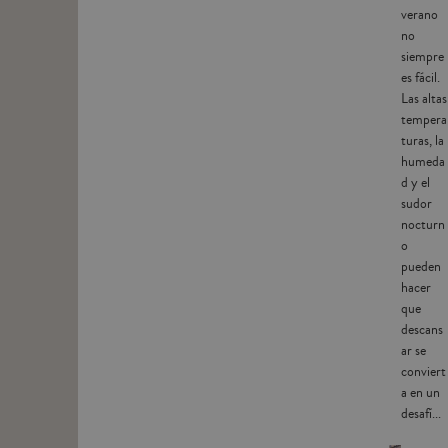
verano
no
siempre
es fácil.
Las altas
tempera
turas, la
humeda
d y el
sudor
nocturn
o
pueden
hacer
que
descans
ar se
conviert
a en un
desafí...