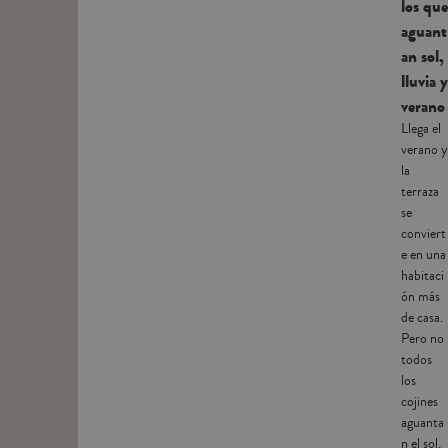
los que
aguant
an sol,
lluvia y
verano
Llega el
verano y
la
terraza
se
conviert
e en una
habitaci
ón más
de casa.
Pero no
todos
los
cojines
aguanta
n el sol,