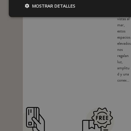
en plena
MOSTRAR DETALLES
ciudad o
con
vistas al
mar,
estos
espacios
elevados
nos
regalan
luz,
amplitu
d y una
conex...