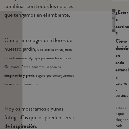
combinar con todos los colores
¿Estor
que tengamos en el ambiente.
o
cortina
?
Comprar o coger una flores de
Cómo
decidir
nuestro jardín,
y colocarlas en un jarrón
en
sobre la mesa es algo que podemos hacer todos
cada
fácilmente. Pero si tenemos un poco de
estanci
imaginación y gracia
, seguro que conseguiremos
a
Estores
hacer cosas maravillosas.
o
cortinas
:
Hoy os mostramos algunas
descubr
e qué
fotografías que os pueden servir
elegir en
de
inspiración
.
cada