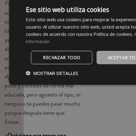
Problema no, pero cuando
Ese sitio web utiliza cookies
acabamos de hacer la broma,
Este sitio web usa cookies para mejorar la experienc
tienes que explicar que es una
usuario. Al utilizar nuestro sitio web, usted acepta to
broma y que los hemos grabado,
cookies de acuerdo con nuestra Política de cookies.
ya que nos tienen que firmar los
información
derechos de imagen para poder
emitirlo, y si no firman no los
RECHAZAR TODO
ACEPTAR T
puedes sacar. Sí que alguna vez
MOSTRAR DETALLES
alguien se ha podido enfadar un
poco y contesta de forma mal
educada, pero aguanto el tipo, ni
tampoco te puedes pasar mucho
porque después tiene que
firmar.
¿Qué tiene que tener una