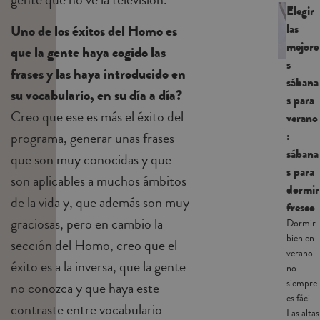
Elegir
las
Uno de los éxitos del Homo es
mejore
que la gente haya cogido las
s
frases y las haya introducido en
sábana
su vocabulario, en su día a día?
s para
Creo que ese es más el éxito del
verano
:
programa, generar unas frases
sábana
que son muy conocidas y que
s para
son aplicables a muchos ámbitos
dormir
de la vida y, que además son muy
fresco
graciosas, pero en cambio la
Dormir
bien en
sección del Homo, creo que el
verano
éxito es a la inversa, que la gente
no
siempre
no conozca y que haya este
es fácil.
contraste entre vocabulario
Las altas