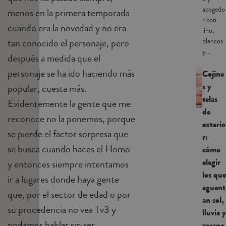
acogedo
menos en la primera temporada
r con
cuando era la novedad y no era
lino,
tan conocido el personaje, pero
blancos
y...
después a medida que el
personaje se ha ido haciendo más
Cojine
s y
popular, cuesta más.
telas
Evidentemente la gente que me
de
reconoce no la ponemos, porque
exterio
se pierde el factor sorpresa que
r:
se busca cuando haces el Homo
cómo
elegir
y entonces siempre intentamos
los que
ir a lugares donde haya gente
aguant
que, por el sector de edad o por
an sol,
su procedencia no vea Tv3 y
lluvia y
podamos hablar sin ser
verano