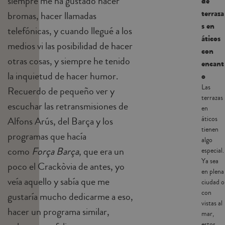
siempre me ha gustado hacer
de
terraza
bromas, hacer llamadas
s en
telefónicas, y cuando llegué a los
áticos
medios vi las posibilidad de hacer
con
otras cosas, y siempre he tenido
encant
la inquietud de hacer humor.
o
Las
Recuerdo de pequeño ver y
terrazas
escuchar las retransmisiones de
en
áticos
Alfons Arús, del Barça y los
tienen
programas que hacía
algo
como
Força Barça
, que era un
especial.
Ya sea
poco el Crackòvia de antes, yo
en plena
veía aquello y sabía que me
ciudad o
con
gustaría mucho dedicarme a eso,
vistas al
hacer un programa similar,
mar,
estos