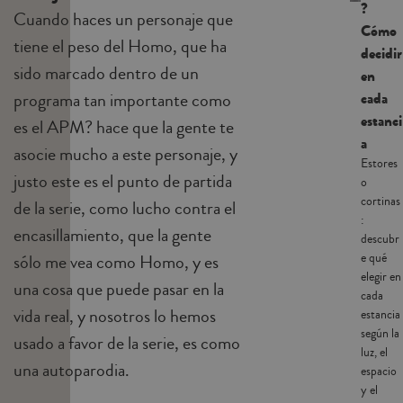
?
Cuando haces un personaje que
Cómo
tiene el peso del Homo, que ha
decidir
sido marcado dentro de un
en
cada
programa tan importante como
estanci
es el APM? hace que la gente te
a
asocie mucho a este personaje, y
Estores
justo este es el punto de partida
o
cortinas
de la serie, como lucho contra el
:
encasillamiento, que la gente
descubr
e qué
sólo me vea como Homo, y es
elegir en
una cosa que puede pasar en la
cada
vida real, y nosotros lo hemos
estancia
según la
usado a favor de la serie, es como
luz, el
una autoparodia.
espacio
y el