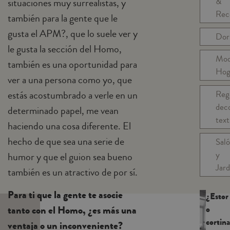
&
situaciones muy surrealistas, y
Rec
también para la gente que le
gusta el APM?, que lo suele ver y
Dor
le gusta la sección del Homo,
Mo
también es una oportunidad para
Hog
ver a una persona como yo, que
Reg
estás acostumbrado a verle en un
dec
determinado papel, me vean
text
haciendo una cosa diferente. El
hecho de que sea una serie de
Sal
y
humor y que el guion sea bueno
Jard
también es un atractivo de por sí.
Para ti que la gente te asocie
¿Estor
o
tanto con el Homo, ¿es más una
cortina
ventaja o un inconveniente?