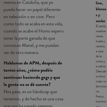
menos en Cataluña, que yo
lino,
blanco
pueda hacer un papel diferente
s y
en televisión o en cine. Pero
azules
como todo se acaba en esta vida,
El estilo
cuando se acabe el Homo espero
mediter
ráneo
tener la parte ganada de que
huele a
conozcan Manel, y me puedan
verano,
a casa
ver de otra manera.
de la
costa y
Hablamos de APM, después de
a calma.
tantos años, ¿cómo podéis
Descubr
continuar haciendo gags y que
e cómo
crear un
la gente no se dé cuenta?
dormito
Nos pasa, es un hándicap que
rio
fresco,
tenemos, y de hecho es una cosa
luminos
que nos ha pasado siempre,
o y