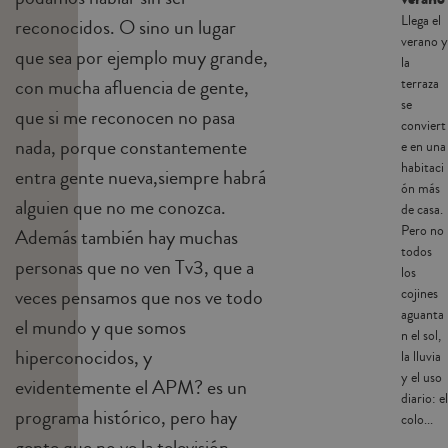
Llega el
reconocidos. O sino un lugar
verano y
que sea por ejemplo muy grande,
la
con mucha afluencia de gente,
terraza
se
que si me reconocen no pasa
conviert
nada, porque constantemente
e en una
habitaci
entra gente nueva,siempre habrá
ón más
alguien que no me conozca.
de casa.
Pero no
Además también hay muchas
todos
personas que no ven Tv3, que a
los
veces pensamos que nos ve todo
cojines
aguanta
el mundo y que somos
n el sol,
hiperconocidos, y
la lluvia
y el uso
evidentemente el APM? es un
diario: el
programa histórico, pero hay
colo...
gente que no ve la televisión.