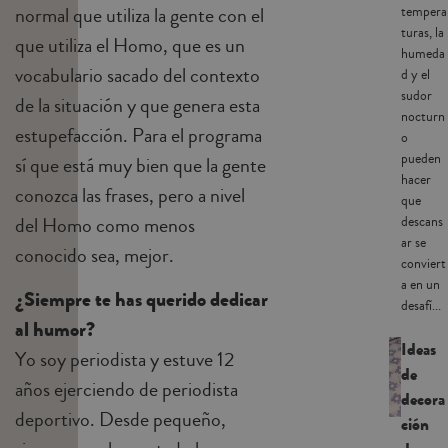
normal que utiliza la gente con el
tempera
turas, la
que utiliza el Homo, que es un
humeda
vocabulario sacado del contexto
d y el
sudor
de la situación y que genera esta
nocturn
estupefacción. Para el programa
o
pueden
sí que está muy bien que la gente
hacer
conozca las frases, pero a nivel
que
del Homo como menos
descans
ar se
conocido sea, mejor.
conviert
a en un
¿Siempre te has querido dedicar
desafí...
al humor?
Ideas
Yo soy periodista y estuve 12
de
años ejerciendo de periodista
decora
deportivo. Desde pequeño,
ción