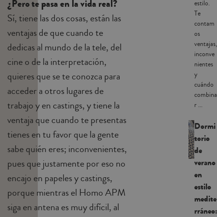
¿Pero te pasa en la vida real?
estilo.
Te
Sí, tiene las dos cosas, están las
contam
ventajas de que cuando te
os
ventajas,
dedicas al mundo de la tele, del
inconve
cine o de la interpretación,
nientes
quieres que se te conozca para
y
cuándo
acceder a otros lugares de
combina
trabajo y en castings, y tiene la
r ...
ventaja que cuando te presentas
Dormi
tienes en tu favor que la gente
torio
sabe quién eres; inconvenientes,
de
verano
pues que justamente por eso no
en
encajo en papeles y castings,
estilo
porque mientras el Homo APM
medite
siga en antena es muy difícil, al
rráneo: