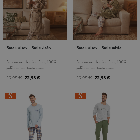
Bata unisex - Basic visón
Bata unisex - Basic salvia
Bata unisex de microfibra, 100%
Bata unisex de microfibra, 100%
poliéster con tacto suave
poliéster con tacto suave
aterciopelado, proporciona calidez en
aterciopelado, proporciona calidez en
29,95 €
23,95 €
29,95 €
23,95 €
épocas de frío. Cómoda bata de
épocas de frío. Cómoda bata de
amplios bolsillos y cinturón..
amplios bolsillos y cinturón..