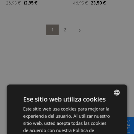
26,95 €
12,95 €
46,95 €
23,50 €
fibra natural hipoalergénica y
cintura elástica. Fabricado con fibras
transpirable que tiene un tacto suave.
de origen natural 95% lyocell - 5%
Ideal para dormir o estar por casa.
elastan. Ligera y transpirable. De
diseño único inspirado en estilo
urbano. Super suave y agradable al
Siguiente
1
2
keyboard_arrow_right
tacto. Comodidad y elegancia para
los días de calor. Fabricado en
Portugal.
Ese sitio web utiliza cookies
Este sitio web usa cookies para mejorar la
SPANISH
experiencia del usuario. Al utilizar nuestro
INGLÉS
FILTRO
Pago 100% seguro
sitio web, usted acepta todas las cookies
de acuerdo con nuestra Política de