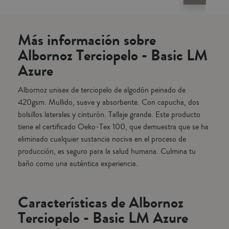
na.
ha eliminado cualquier sustancia nociva en el proceso de producción,
ha e
es seguro para la salud humana. Alfombras de baño a juego también
es 
disponibles.
disp
Más información sobre
Albornoz Terciopelo - Basic LM
Azure
Albornoz unisex de terciopelo de algodón peinado de
420gsm. Mullido, suave y absorbente. Con capucha, dos
bolsillos laterales y cinturón. Tallaje grande. Este producto
tiene el certificado Oeko-Tex 100, que demuestra que se ha
eliminado cualquier sustancia nociva en el proceso de
producción, es seguro para la salud humana. Culmina tu
baño como una auténtica experiencia.
Características de Albornoz
Terciopelo - Basic LM Azure