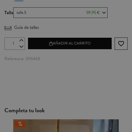
Talla
talla S
59,95 €
Guía de tallas
favorite_border
AÑADIR AL CARRITO
Referencia
093463
Completa tu look