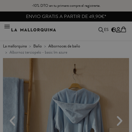
-10% DTO en tu primera compra al registrarte.
ENVIO GRATIS A PARTIR DE 49,90€*
ES
la mallorquina
baño
albornoces de baño
albornoz terciopelo - basic lm azure