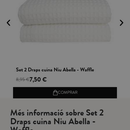
Vista rápida
Set 2 Draps cuina Niu Abella - Waffle
Se
7,50 €
8,95 €
8,
COMPRAR
Més informació sobre Set 2
Draps cuina Niu Abella -