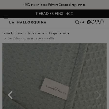
-10% dte. en la teva Primera Compra al registrar-te
CANVIS I DEVOLUCIONS GRATIS A PENÍNSULA
CA
la mallorquina
taula i cuina
draps de cuina
set 2 draps cuina niu abella - waffle