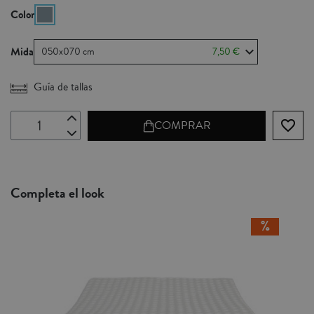
Color
Mida
050x070 cm
7,50 €
Guía de tallas
favorite_border
COMPRAR
Completa el look