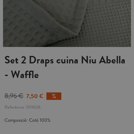
Set 2 Draps cuina Niu Abella
- Waffle
8,95 €
7,50 €
Referència
093628
Composició: Cotó 100%