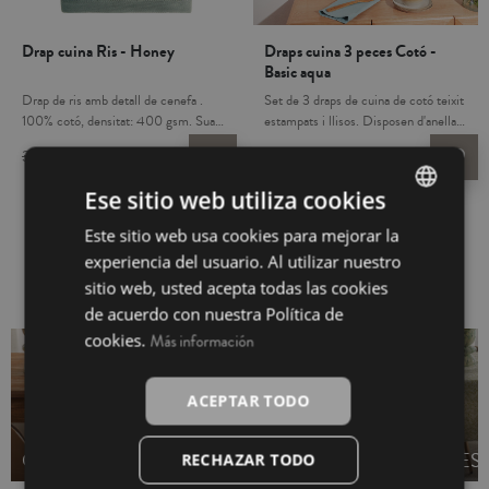
Drap cuina Ris - Honey
Draps cuina 3 peces Cotó -
Basic aqua
Drap de ris amb detall de cenefa .
Set de 3 draps de cuina de cotó teixit
100% cotó, densitat: 400 gsm. Suau
estampats i llisos. Disposen d'anella
i absorbent, en colors resistents a
de tela per a penjar. Suaus i
3,95 €
3,20 €
8,95 €
3,60 €
favorite_border
favorite_border
rentats. La peça imprescindible a la
absorbents, en colors resistents a
cuina.
rentats. Són la peça imprescindible
Ese sitio web utiliza cookies
per la teva cuina. Aquest conjunt de
draps de cuina són un bonic detall per
Este sitio web usa cookies para mejorar la
SPANISH
a regalar.
També et pot interessar
experiencia del usuario. Al utilizar nuestro
INGLÉS
sitio web, usted acepta todas las cookies
de acuerdo con nuestra Política de
cookies.
Más información
ACEPTAR TODO
CAMINS DE TAULA
PACK TOVALLONS
ES
RECHAZAR TODO