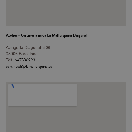
Atelier - Cortines a mida
La Mallorquina Diagonal
Avinguda Diagonal, 506.
08006 Barcelona
647586993
Telf.
cortinesdi@lamallorquina.es