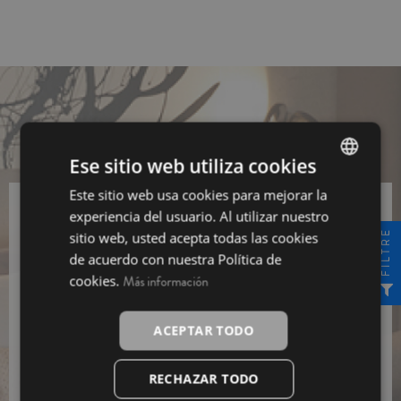
Ese sitio web utiliza cookies
Este sitio web usa cookies para mejorar la
SPANISH
experiencia del usuario. Al utilizar nuestro
Subscriu-te a la nostra Newsletter i
INGLÉS
FILTRE
sitio web, usted acepta todas las cookies
aconsegueix un
10% de descompte
de acuerdo con nuestra Política de
cookies.
Más información
Subscriure’m
He llegit i accepto la informació bàsica sobre el
ACEPTAR TODO
tractament de dades.
RECHAZAR TODO