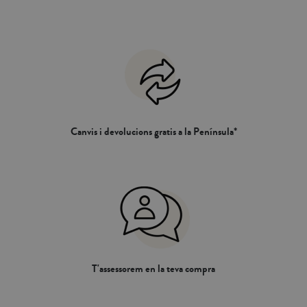
nòrdic més convenient, segons les
nòrdic més convenient, segons les
mides del teu llit i les de la funda
mides del teu llit i les de la funda
nòrdica:Llit 80 - 90 cm:
nòrdica:Llit 80 - 90 cm:
150x220cmLlit 105 cm:
150x220cmLlit 105 cm:
180x220cmLlit 135cm:
180x220cmLlit 135cm:
220x220cmLlit 135 - 150cm:
220x220cmLlit 135 - 150cm:
220x240cmLlit 160 - 180cm:
220x240cmLlit 160 - 180cm:
260x240cm
260x240cm
Canvis i devolucions gratis a la Península*
T'assessorem en la teva compra