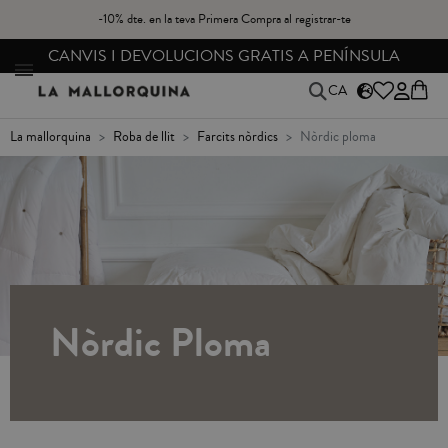
-10% dte. en la teva Primera Compra al registrar-te
CANVIS I DEVOLUCIONS GRATIS A PENÍNSULA
CA
la mallorquina
roba de llit
farcits nòrdics
nòrdic ploma
Nòrdic Ploma