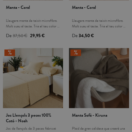
Manta - Coral
Manta - Coral
Lleugera manta de teixit microfibra.
Lleugera manta de teixit microfibra.
Molt suau al tacte. Tria el teu color i
Molt suau al tacte. Tria el teu color i
combina-ho amb les nostres
combina-ho amb les nostres
De
37,50 €
29,95 €
De
34,50 €
col·leccions. Fabricat a Espanya.
col·leccions. Fabricat a Espanya.
Joc Llençols 3 peces 100%
Manta Sofà - Kiruna
Cotó - Noah
Joc de llençols de 3 peces fabricat
Plaid de gran calidesa que crearà una