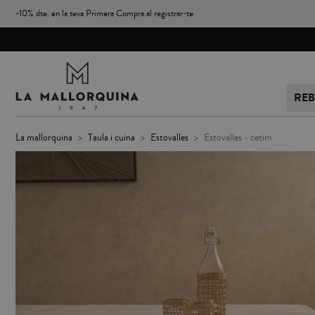
-10% dte. en la teva Primera Compra al registrar-te
REB
la mallorquina
taula i cuina
estovalles
estovalles - cetim