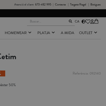
Atenció al client
673 482 995
|
Contacte
|
Targeta Regal
|
Botigues
CA
HOMEWEAR
PLATJA
A MIDA
OUTLET
Cetim
Referència
092140
ièster 50%