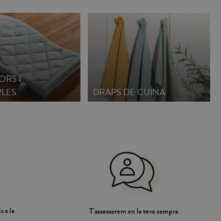
ORS I
LES
DRAPS DE CUINA
s a la
T'assessorem en la teva compra