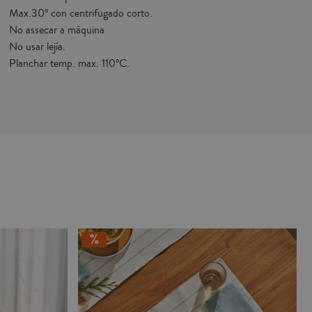
Max.30º con centrifugado corto.
No assecar a màquina
No usar lejía.
Planchar temp. max. 110ºC.