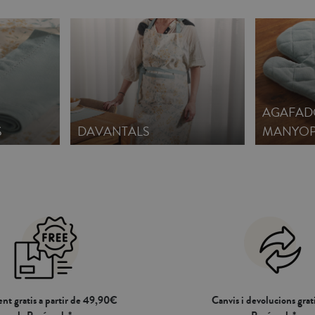
AGAFAD
S
DAVANTALS
MANYOP
nt gratis a partir de 49,90€
Canvis i devolucions grati