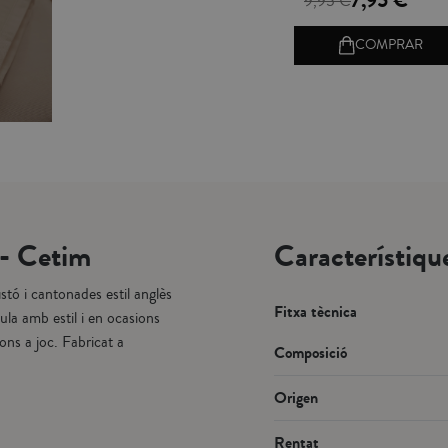
7,95 €
9,95 €
COMPRAR
 - Cetim
Característiqu
stó i cantonades estil anglès
Fitxa tècnica
ula amb estil i en ocasions
ons a joc. Fabricat a
Composició
Origen
Rentat