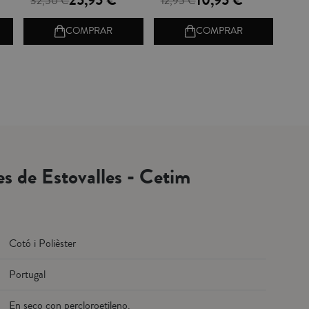
25,95 €
10,95 €
32,50 €
12,95 €
COMPRAR
COMPRAR
es de Estovalles - Cetim
Cotó i Polièster
Portugal
En seco con percloroetileno.