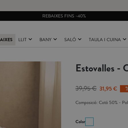
CANVIS I DEVOLUCIONS GRATIS A PENÍNSULA
AIXES
LLIT
BANY
SALÓ
TAULA I CUINA
Estovalles - 
39,95 €
31,95 €
Composició: Cotó 50% - Pol
Color