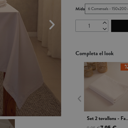
Mida
6 Comensals - 150x200
Completa el look
Vista rápida
Set 2 tovallons -