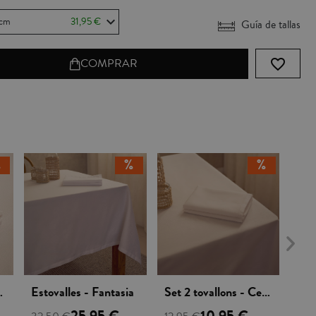
 cm
31,95 €
Guía de tallas
favorite_border
COMPRAR
Vista rápida
Vista rápida
 Fantasia
Estovalles - Fantasia
Set 2 tovallons - Cetim