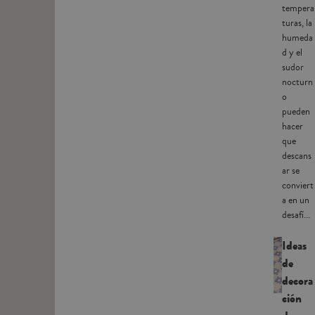
tempera
turas, la
humeda
d y el
sudor
nocturn
o
pueden
hacer
que
descans
ar se
conviert
a en un
desafí...
Ideas
de
decora
ción