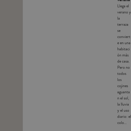
Llega el
verano y
la
terraza
se
conviert
e en una
habitaci
ón más
de casa.
Pero no
todos
los
cojines
aguanta
n el sol,
la lluvia
y el uso
diario: el
colo...