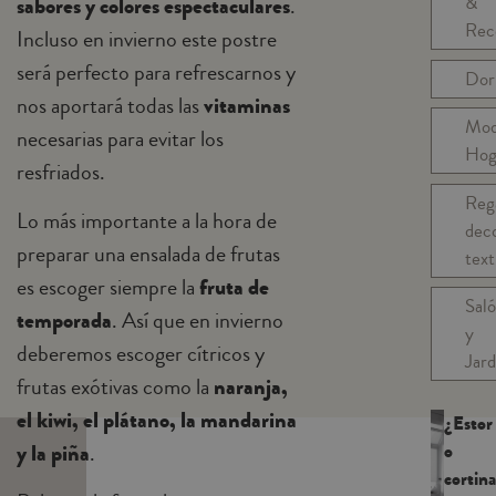
&
sabores y colores espectaculares
.
Rec
Incluso en invierno este postre
será perfecto para refrescarnos y
Dor
nos aportará todas las
vitaminas
Mo
necesarias para evitar los
Hog
resfriados.
Reg
Lo más importante a la hora de
dec
preparar una ensalada de frutas
text
es escoger siempre la
fruta de
Sal
temporada
. Así que en invierno
y
deberemos escoger cítricos y
Jard
frutas exótivas como la
naranja,
el kiwi, el plátano, la mandarina
¿Estor
o
y la piña
.
cortina