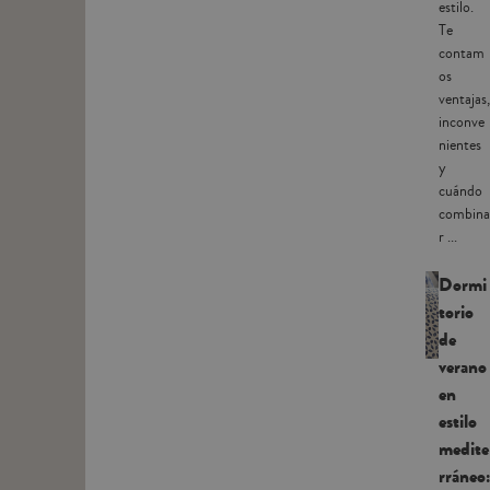
estilo.
Te
contam
os
ventajas,
inconve
nientes
y
cuándo
combina
r ...
Dormi
torio
de
verano
en
estilo
medite
rráneo: