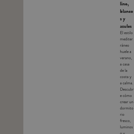
lino,
blanco
s y
azules
El estilo
mediter
ráneo
huele a
verano,
a casa
de la
costa y
a calma.
Descubr
e cómo
crear un
dormito
rio
fresco,
luminos
o y