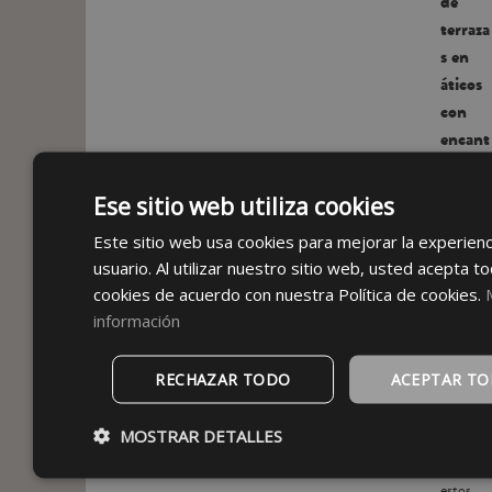
de
terraza
s en
áticos
con
encant
o
Las
Ese sitio web utiliza cookies
terrazas
en
Este sitio web usa cookies para mejorar la experienc
áticos
usuario. Al utilizar nuestro sitio web, usted acepta to
tienen
cookies de acuerdo con nuestra Política de cookies.
algo
información
especial.
Ya sea
en plena
RECHAZAR TODO
ACEPTAR T
ciudad o
con
MOSTRAR DETALLES
vistas al
mar,
estos