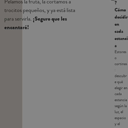
Pelamos la fruta, la cortamos a
?
trocitos pequeños, y ya está lista
Cómo
decidir
para servirla.
¡Seguro que les
en
encantará!
cada
estanci
a
Estores
o
cortinas
:
descubr
e qué
elegir en
cada
estancia
según la
luz, el
espacio
y el