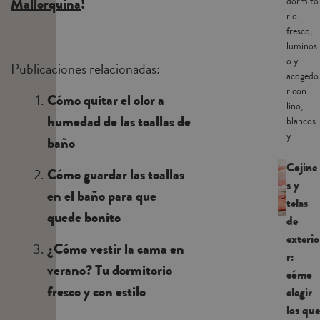
Mallorquina
!
dormito
rio
fresco,
luminos
o y
Publicaciones relacionadas:
acogedo
r con
Cómo quitar el olor a
lino,
humedad de las toallas de
blancos
y...
baño
Cojine
Cómo guardar las toallas
s y
en el baño para que
telas
quede bonito
de
exterio
¿Cómo vestir la cama en
r:
verano? Tu dormitorio
cómo
fresco y con estilo
elegir
los que