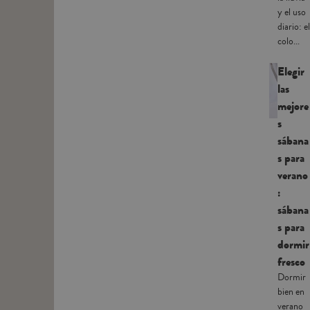
y el uso
diario: el
colo...
Elegir
las
mejore
s
sábana
s para
verano
:
sábana
s para
dormir
fresco
Dormir
bien en
verano