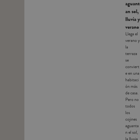
aguant
an sol,
lluvia y
verano
Llega el
verano y
la
terraza
se
conviert
e en una
habitaci
ón más
de casa.
Pero no
todos
los
cojines
aguanta
n el sol,
la lluvia