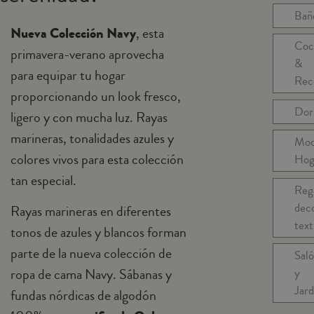
Bañ
Nueva Colección Navy
, esta
Coc
primavera-verano aprovecha
&
para equipar tu hogar
Rec
proporcionando un look fresco,
Dor
ligero y con mucha luz. Rayas
marineras, tonalidades azules y
Mo
colores vivos para esta colección
Hog
tan especial.
Reg
dec
Rayas marineras en diferentes
text
tonos de azules y blancos forman
parte de la nueva colección de
Sal
ropa de cama Navy. Sábanas y
y
Jard
fundas nórdicas de algodón