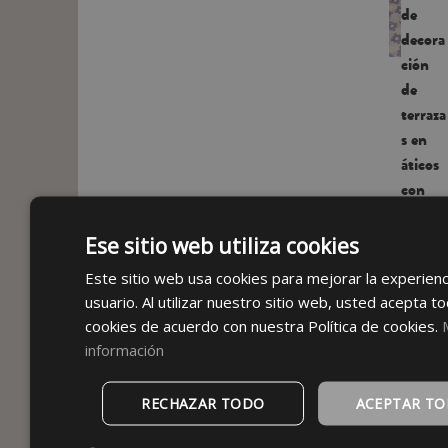
de
decora
ción
de
terraza
s en
áticos
con
encant
o
Ese sitio web utiliza cookies
Las
Este sitio web usa cookies para mejorar la experienc
terrazas
usuario. Al utilizar nuestro sitio web, usted acepta to
en
áticos
cookies de acuerdo con nuestra Política de cookies.
tienen
información
algo
especial.
RECHAZAR TODO
ACEPTAR T
Ya sea
en plena