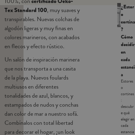
100%, con
certificado Oeko-
¿Estor
Tex Standard 100
, muy suaves y
o
transpirables. Nuevas colchas de
cortina
algodón ligeras y muy finas en
?
colores marineros, con acabados
Cómo
decidir
en flecos y efecto rústico.
en
Un salón de inspiración marinera
cada
estanci
que nos transporta a una casita
a
de la playa. Nuevos foulards
Estores
multiusos en diferentes
o
cortinas
tonalidades de azul, blancos, y
:
estampados de nudos y conchas
descubr
dan color de mar a nuestro sofá.
e qué
elegir en
Combínalos con total libertad
cada
para decorar el hogar, ¡un look
estancia