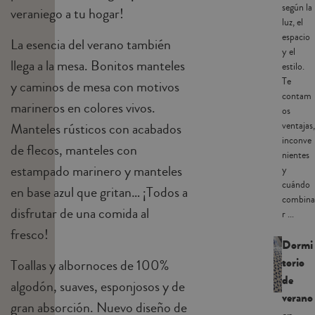
según la
veraniego a tu hogar!
luz, el
espacio
La esencia del verano también
y el
llega a la mesa. Bonitos manteles
estilo.
Te
y caminos de mesa con motivos
contam
marineros en colores vivos.
os
ventajas,
Manteles rústicos con acabados
inconve
de flecos, manteles con
nientes
estampado marinero y manteles
y
cuándo
en base azul que gritan… ¡Todos a
combina
disfrutar de una comida al
r ...
fresco!
Dormi
torio
Toallas y albornoces de 100%
de
algodón, suaves, esponjosos y de
verano
gran absorción. Nuevo diseño de