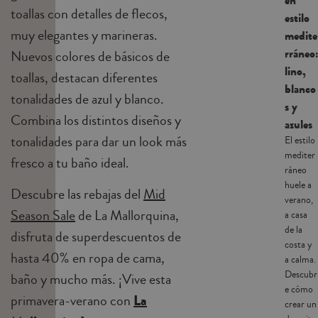
en
toallas con detalles de flecos,
estilo
muy elegantes y marineras.
medite
rráneo:
Nuevos colores de básicos de
lino,
toallas, destacan diferentes
blanco
tonalidades de azul y blanco.
s y
Combina los distintos diseños y
azules
tonalidades para dar un look más
El estilo
mediter
fresco a tu baño ideal.
ráneo
huele a
Descubre las rebajas del
Mid
verano,
Season Sale
de La Mallorquina,
a casa
de la
disfruta de superdescuentos de
costa y
hasta 40% en ropa de cama,
a calma.
Descubr
baño y mucho más. ¡Vive esta
e cómo
primavera-verano con
La
crear un