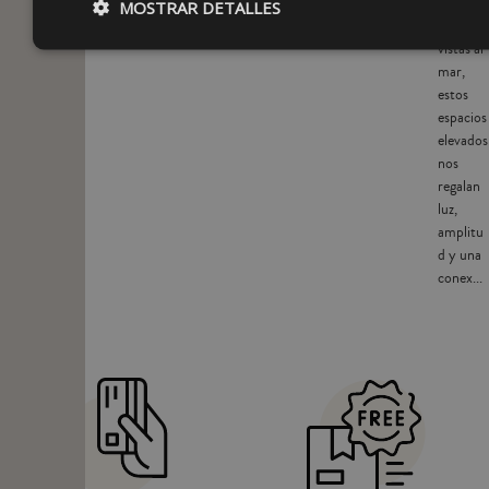
ciudad o
MOSTRAR DETALLES
con
vistas al
mar,
estos
espacios
elevados
nos
regalan
luz,
amplitu
d y una
conex...