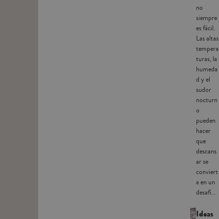
no
siempre
es fácil.
Las altas
tempera
turas, la
humeda
d y el
sudor
nocturn
o
pueden
hacer
que
descans
ar se
conviert
a en un
desafí...
Ideas