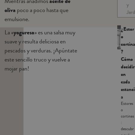
Mientras añadimos
aceite de
y
oliva
poco a poco hasta que
Jard
emulsione.
¿Estor
La «
yoguresa
» es una salsa muy
o
suave y resulta deliciosa en
cortina
pescados y verduras. ¡Apúntate
?
este sencillo truco y vuelve a
Cómo
decidir
mojar pan!
en
cada
estanci
a
Estores
o
cortinas
:
descubr