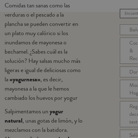
Comidas tan sanas como las
verduras o el pescado a la
plancha se pueden convertir en
Bañ
un plato muy calórico si los
inundamos de mayonesa o
Coc
&
bechamel. ¿Sabes cuál es la
Rec
solución? Hay salsas mucho más
ligeras e igual de deliciosas como
Dor
la
«yogurnesa»
, es decir,
Mo
mayonesa a la que le hemos
Hog
cambiado los huevos por yogur
Reg
Salpimentamos un
yogur
dec
natural
, unas gotas de limón, y lo
text
mezclamos con la batidora.
Sal