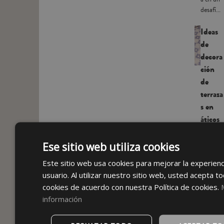
desafí...
Ideas
de
decora
ción
de
terraza
s en
áticos
con
encant
Ese sitio web utiliza cookies
o
Este sitio web usa cookies para mejorar la experienc
Las
usuario. Al utilizar nuestro sitio web, usted acepta to
terrazas
cookies de acuerdo con nuestra Política de cookies.
en
información
áticos
tienen
algo