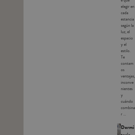
e qué
elegir en
cada
estancia
según la
luz, el
espacio
y el
estilo.
Te
contam
os
ventajas,
inconve
nientes
y
cuándo
combina
r ...
Dormi
torio