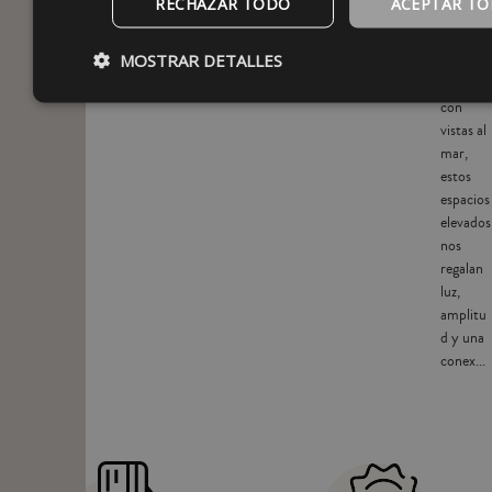
RECHAZAR TODO
ACEPTAR T
especial.
Ya sea
MOSTRAR DETALLES
en plena
ciudad o
con
vistas al
mar,
estos
espacios
elevados
nos
regalan
luz,
amplitu
d y una
conex...