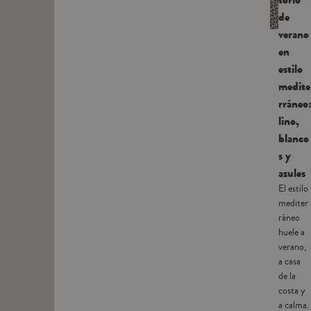
de
verano
en
estilo
medite
rráneo:
lino,
blanco
s y
azules
El estilo
mediter
ráneo
huele a
verano,
a casa
de la
costa y
a calma.