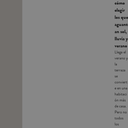
cómo
elegir
los que
aguant
an sol,
lluvia y
verano
Llega el
verano y
la
terraza
se
conviert
e en una
habitaci
ón más
de casa.
Pero no
todos
los