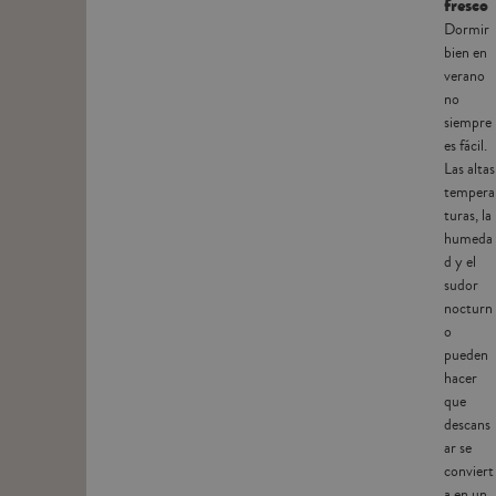
fresco
Dormir
bien en
verano
no
siempre
es fácil.
Las altas
tempera
turas, la
humeda
d y el
sudor
nocturn
o
pueden
hacer
que
descans
ar se
conviert
a en un