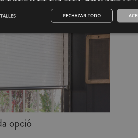
TALLES
RECHAZAR TODO
ACE
da opció