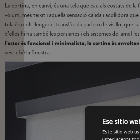
La cortina, en canvi, és una tela que cau als costats de la
volum, més teixit i aquella sensació càlida i acollidora que 
tela és molt lleugera i translúcida parlem de visillo, que s
d’elles hi ha també les persianes i els sistemes de lamel·
l’estor és funcional i minimalista; la cortina és envoltan
vestir bé la finestra.
Ese sitio we
Este sitio web usa
usted acepta toda