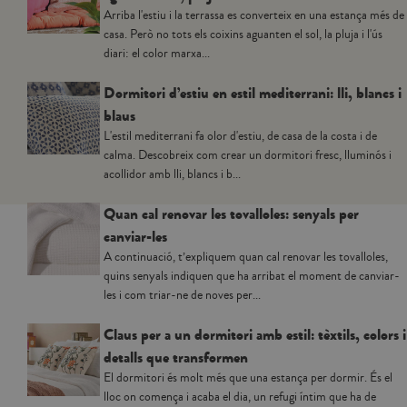
Arriba l'estiu i la terrassa es converteix en una estança més de
casa. Però no tots els coixins aguanten el sol, la pluja i l'ús
diari: el color marxa...
Dormitori d’estiu en estil mediterrani: lli, blancs i
blaus
L'estil mediterrani fa olor d'estiu, de casa de la costa i de
calma. Descobreix com crear un dormitori fresc, lluminós i
acollidor amb lli, blancs i b...
Quan cal renovar les tovalloles: senyals per
canviar-les
A continuació, t’expliquem quan cal renovar les tovalloles,
quins senyals indiquen que ha arribat el moment de canviar-
les i com triar-ne de noves per...
Claus per a un dormitori amb estil: tèxtils, colors i
detalls que transformen
El dormitori és molt més que una estança per dormir. És el
lloc on comença i acaba el dia, un refugi íntim que ha de