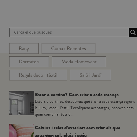
Bany
Cuina i Receptes
Dormitori
Moda Homewear
Regals deco i tèxtil
Saló i Jardí
Estor o cortina? Com triar a cada estança
Estors o cortines: descobreix què triar a cada estança segons
la llum, l'espai i l'estil. T'expliquem avantatges, inconvenients i
quan combinar tots d...
Coixins i teles d’exterior: com triar els que
aguanten sol, pluja i estiu