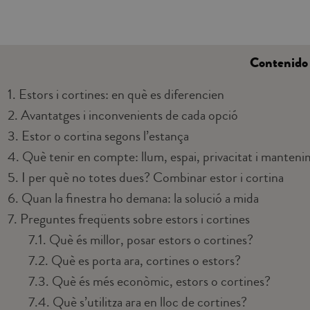
Contenido
1.
Estors i cortines: en què es diferencien
2.
Avantatges i inconvenients de cada opció
3.
Estor o cortina segons l’estança
4.
Què tenir en compte: llum, espai, privacitat i manten
5.
I per què no totes dues? Combinar estor i cortina
6.
Quan la finestra ho demana: la solució a mida
7.
Preguntes freqüents sobre estors i cortines
7.1.
Què és millor, posar estors o cortines?
7.2.
Què es porta ara, cortines o estors?
7.3.
Què és més econòmic, estors o cortines?
7.4.
Què s’utilitza ara en lloc de cortines?