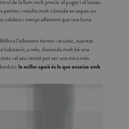
trol de la llum molt precís: el puges i el baixes
es petites i resulta molt còmode en espais on
s calidesa i menys aïllament que una bona
Millora l’aïllament tèrmic i acústic, suavitza
a habitació; a més, dissimula molt bé una
ostats i el seu rentat pot ser una mica més
absoluts:
la millor opció és la que encaixa amb