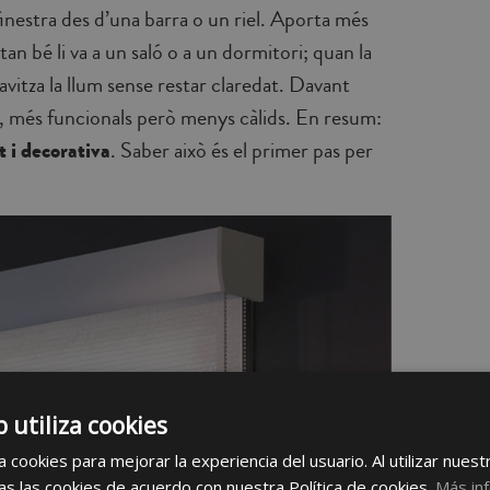
 finestra des d’una barra o un riel. Aporta més
tan bé li va a un saló o a un dormitori; quan la
uavitza la llum sense restar claredat. Davant
les, més funcionals però menys càlids. En resum:
t i decorativa
. Saber això és el primer pas per
b utiliza cookies
 cookies para mejorar la experiencia del usuario. Al utilizar nuest
s las cookies de acuerdo con nuestra Política de cookies.
Más in