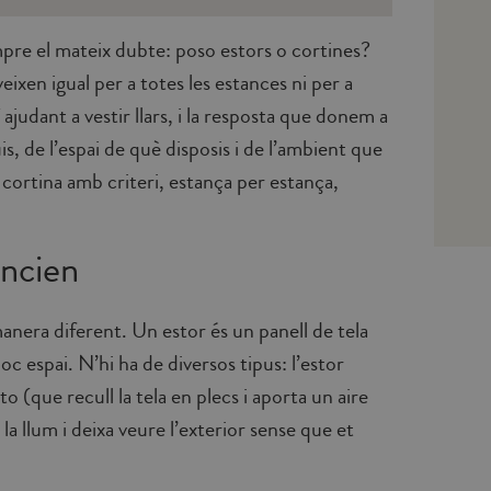
empre el mateix dubte: poso estors o cortines?
ixen igual per a totes les estances ni per a
judant a vestir llars, i la resposta que donem a
s, de l’espai de què disposis i de l’ambient que
 cortina amb criteri, estança per estança,
encien
anera diferent. Un estor és un panell de tela
oc espai. N’hi ha de diversos tipus: l’estor
to (que recull la tela en plecs i aporta un aire
 la llum i deixa veure l’exterior sense que et