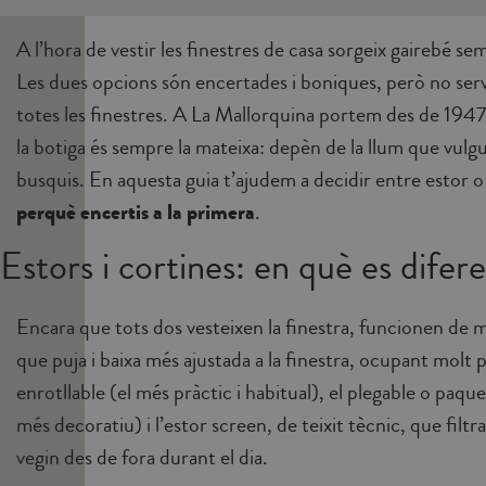
A l’hora de vestir les finestres de casa sorgeix gairebé s
Les dues opcions són encertades i boniques, però no serve
totes les finestres. A La Mallorquina portem des de 1947 a
la botiga és sempre la mateixa: depèn de la llum que vulgui
busquis. En aquesta guia t’ajudem a decidir entre estor o
perquè encertis a la primera
.
Estors i cortines: en què es difer
Encara que tots dos vesteixen la finestra, funcionen de m
que puja i baixa més ajustada a la finestra, ocupant molt p
enrotllable (el més pràctic i habitual), el plegable o paque
més decoratiu) i l’estor screen, de teixit tècnic, que filtra
vegin des de fora durant el dia.