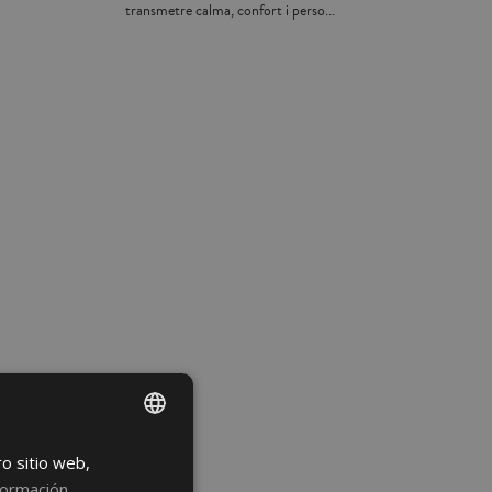
transmetre calma, confort i perso...
ro sitio web,
SPANISH
formación