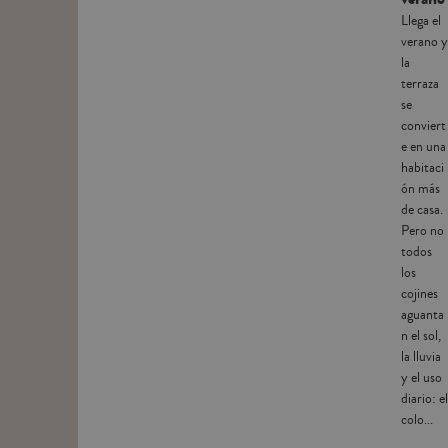
Llega el
verano y
la
terraza
se
conviert
e en una
habitaci
ón más
de casa.
Pero no
todos
los
cojines
aguanta
n el sol,
la lluvia
y el uso
diario: el
colo...