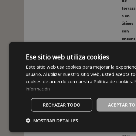
de
terraza
s en
áticos
con
encant
o
Las
Ese sitio web utiliza cookies
terrazas
en
Este sitio web usa cookies para mejorar la experienc
áticos
usuario. Al utilizar nuestro sitio web, usted acepta to
tienen
cookies de acuerdo con nuestra Política de cookies.
algo
información
especial.
Ya sea
en plena
RECHAZAR TODO
ACEPTAR T
ciudad o
con
MOSTRAR DETALLES
vistas al
mar,
estos