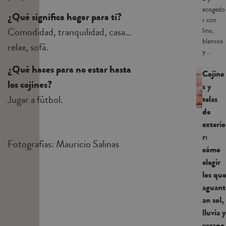
acogedo
¿Qué significa hogar para ti?
r con
Comodidad, tranquilidad, casa…
lino,
blancos
relax, sofá.
y...
¿Qué haces para no estar hasta
Cojine
los cojines?
s y
Jugar a fútbol.
telas
de
exterio
r:
Fotografías: Mauricio Salinas
cómo
elegir
los que
aguant
an sol,
lluvia y
verano