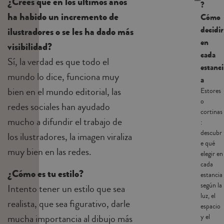
¿Crees que en los últimos años
?
ha habido un incremento de
Cómo
decidir
ilustradores o se les ha dado más
en
visibilidad?
cada
Sí, la verdad es que todo el
estanci
mundo lo dice, funciona muy
a
bien en el mundo editorial, las
Estores
o
redes sociales han ayudado
cortinas
mucho a difundir el trabajo de
:
descubr
los ilustradores, la imagen viraliza
e qué
muy bien en las redes.
elegir en
cada
¿Cómo es tu estilo?
estancia
según la
Intento tener un estilo que sea
luz, el
realista, que sea figurativo, darle
espacio
mucha importancia al dibujo más
y el