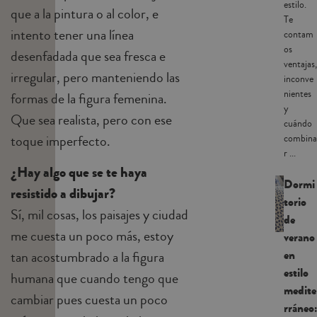
estilo.
que a la pintura o al color, e
Te
intento tener una línea
contam
os
desenfadada que sea fresca e
ventajas,
irregular, pero manteniendo las
inconve
nientes
formas de la figura femenina.
y
Que sea realista, pero con ese
cuándo
toque imperfecto.
combina
r ...
¿Hay algo que se te haya
Dormi
resistido a dibujar?
torio
Sí, mil cosas, los paisajes y ciudad
de
me cuesta un poco más, estoy
verano
en
tan acostumbrado a la figura
estilo
humana que cuando tengo que
medite
cambiar pues cuesta un poco
rráneo: