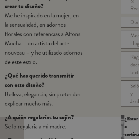
&
crear tu diseño?
Rec
Me he inspirado en la mujer, en
Dor
la sensualidad, en adornos
florales con referencias a Alfons
Mo
Mucha – un artista del arte
Hog
nouveau – y he utilizado adornos
Reg
de este estilo.
dec
text
¿Qué has querido transmitir
con este diseño?
Sal
Belleza, elegancia, sin pretender
y
Jard
explicar mucho más.
¿A quién regalarías tu cojín?
¿Estor
Se lo regalaría a mi madre.
o
cortina