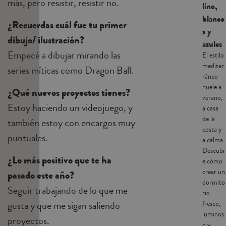
más, pero resistir, resistir no.
lino,
blanco
¿Recuerdas cuál fue tu primer
s y
dibujo/ ilustración?
azules
Empecé a dibujar mirando las
El estilo
mediter
series míticas como Dragon Ball.
ráneo
huele a
¿Qué nuevos proyectos tienes?
verano,
Estoy haciendo un videojuego, y
a casa
de la
también estoy con encargos muy
costa y
puntuales.
a calma.
Descubr
¿Lo más positivo que te ha
e cómo
crear un
pasado este año?
dormito
Seguir trabajando de lo que me
rio
gusta y que me sigan saliendo
fresco,
luminos
proyectos.
o y