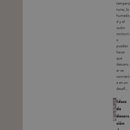
tempera
turas, la
humeda
d y el
sudor
nocturn
o
pueden
hacer
que
descans
ar se
conviert
a en un
desafí...
Ideas
de
decora
ción