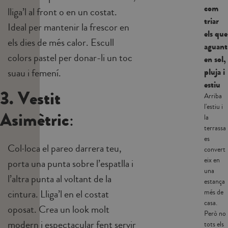
com
lliga’l al front o en un costat.
triar
Ideal per mantenir la frescor en
els que
els dies de més calor. Escull
aguant
colors pastel per donar-li un toc
en sol,
pluja i
suau i femení.
estiu
3. Vestit
Arriba
l'estiu i
Asimètric
:
la
terrassa
es
Col·loca el pareo darrera teu,
convert
eix en
porta una punta sobre l’espatlla i
una
l’altra punta al voltant de la
estança
cintura. Lliga’l en el costat
més de
casa.
oposat. Crea un look molt
Però no
modern i espectacular fent servir
tots els