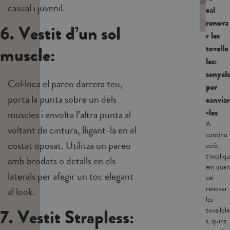
casual i juvenil.
cal
renova
6. Vestit d’un sol
r les
muscle:
tovallo
les:
senyals
Col·loca el pareo darrera teu,
per
porta la punta sobre un dels
canviar
-les
muscles i envolta l’altra punta al
A
voltant de cintura, lligant-la en el
continu
costat oposat. Utilitza un pareo
ació,
t’expliqu
amb brodats o detalls en els
em quan
laterals per afegir un toc elegant
cal
renovar
al look.
les
7. Vestit Strapless:
tovallole
s, quins