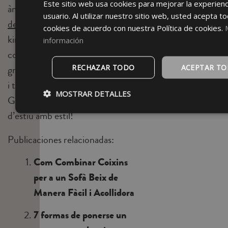
Este sitio web usa cookies para mejorar la experienc
àmplia varietat de
complements
refugi
usuario. Al utilizar nuestro sitio web, usted acepta to
íntim
de platja
:
caftans
, vestits,
cookies de acuerdo con nuestra Política de cookies.
que ha
kimonos, tovalloles i
información
de
complements de platja en una
transme
tre
RECHAZAR TODO
ACEPTAR T
gran varietat de dissenys i colors,
calma,
i troba el look perfecte per a tu.
confort i
MOSTRAR DETALLES
perso...
Gaudeix del sol i dels capvespres
d’estiu amb estil!
Publicaciones relacionadas:
Com Combinar Coixins
per a un Sofà Beix de
Manera Fàcil i Acollidora
7 formas de ponerse un