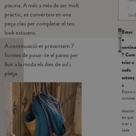
piscina. A més a més de ser molt
i
pràctic, es converteix en una
Jard
peça clau per completar el teu
Estor
look estiuenc.
o
A continuació et presentem 7
cortina
formes de posar-te el pareo per
? Com
triar a
lluir a la moda els dies de sol i
cada
platja.
estanç
a
Estors o
cortines
:
descobr
eix què
triar a
cada