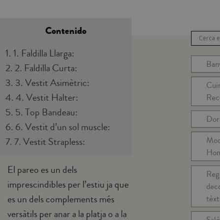
Contenido
1.
1. Faldilla Llarga:
Ban
2.
2. Faldilla Curta:
3.
3. Vestit Asimètric:
Cuin
4.
4. Vestit Halter:
Rec
5.
5. Top Bandeau:
Dor
6.
6. Vestit d’un sol muscle:
Mo
7.
7. Vestit Strapless:
Hom
El pareo es un dels
Reg
imprescindibles per l’estiu ja que
deco
es un dels complements més
tèxt
versàtils per anar a la platja o a la
Saló