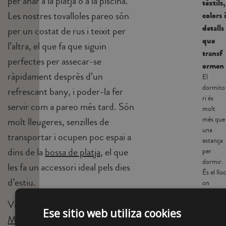
per anar a la platja o a la piscina.
tèxtils,
Les nostres tovalloles pareo són
colors i
detalls
per un costat de rus i teixit per
que
l’altra, el que fa que siguin
transf
perfectes per assecar-se
ormen
ràpidament desprès d’un
El
dormito
refrescant bany, i poder-la fer
ri és
servir com a pareo més tard. Són
molt
molt lleugeres, senzilles de
més que
una
transportar i ocupen poc espai a
estança
dins de la
bossa de platja
, el que
per
dormir.
les fa un accessori ideal pels dies
És el lloc
d’estiu.
on
començ
Visita la nostra
botiga online La
a i acaba
Ese sitio web utiliza cookies
el dia,
Mallorquina
i descobreix una
un