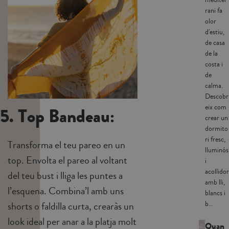
rani fa
olor
d'estiu,
de casa
de la
costa i
de
calma.
Descobr
eix com
5. Top Bandeau:
crear un
dormito
ri fresc,
Transforma el teu pareo en un
lluminós
top. Envolta el pareo al voltant
i
acollidor
del teu bust i lliga les puntes a
amb lli,
l’esquena. Combina’l amb uns
blancs i
shorts o faldilla curta, crearàs un
b...
look ideal per anar a la platja molt
Quan