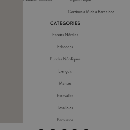
Avis Legal
Cortines a Mida a Barcelona
CATEGORIES
Farcits Nòrdics
Edredons
Fundes Nòrdiques
Llençols
Mantes
Estovalles
Tovalloles
Barnussos