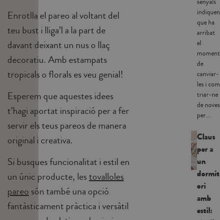
senyals
indiquen
Enrotlla el pareo al voltant del
que ha
teu bust i lliga’l a la part de
arribat
davant deixant un nus o llaç
el
moment
decoratiu. Amb estampats
de
tropicals o florals es veu genial!
canviar-
les i com
Esperem que aquestes idees
triar-ne
de noves
t’hagi aportat inspiració per a fer
per...
servir els teus pareos de manera
Claus
original i creativa.
per a
Si busques funcionalitat i estil en
un
dormit
un únic producte, les
tovalloles
ori
pareo
són també una opció
amb
fantàsticament pràctica i versàtil
estil: