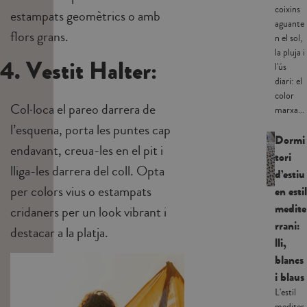
coixins
estampats geomètrics o amb
aguante
flors grans.
n el sol,
la pluja i
4. Vestit Halter:
l'ús
diari: el
color
Col·loca el pareo darrera de
marxa...
l’esquena, porta les puntes cap
Dormi
endavant, creua-les en el pit i
tori
lliga-les darrera del coll. Opta
d’estiu
per colors vius o estampats
en estil
medite
cridaners per un look vibrant i
rrani:
destacar a la platja.
lli,
blancs
i blaus
L'estil
mediter