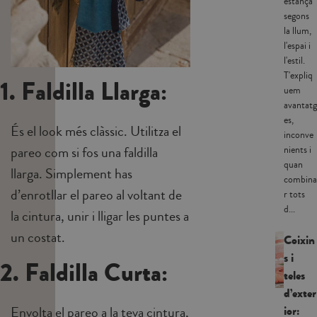
estança
segons
la llum,
l'espai i
l'estil.
T'expliq
1. Faldilla Llarga:
uem
avantatg
es,
És el look més clàssic. Utilitza el
inconve
pareo com si fos una faldilla
nients i
quan
llarga. Simplement has
combina
d’enrotllar el pareo al voltant de
r tots
d...
la cintura, unir i lligar les puntes a
un costat.
Coixin
s i
2. Faldilla Curta:
teles
d’exter
ior:
Envolta el pareo a la teva cintura,