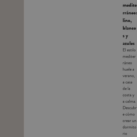
medite
rráneo:
lino,
blanco
s y
azules
El estilo
mediter
ráneo
huele a
verano,
a casa
de la
costa y
a calma.
Descubr
e cómo
crear un
dormito
rio