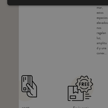
vistas al
mar,
estos
espacios
elevados
nos
regalan
luz,
amplitu
d y una
conex...