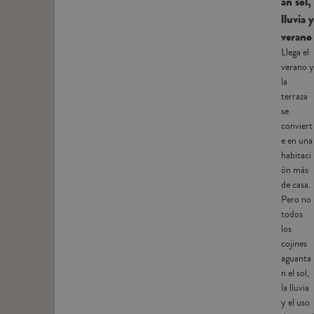
an sol,
lluvia y
verano
Llega el
verano y
la
terraza
se
conviert
e en una
habitaci
ón más
de casa.
Pero no
todos
los
cojines
aguanta
n el sol,
la lluvia
y el uso