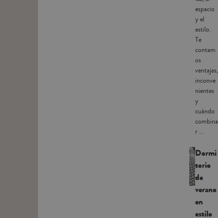
espacio
y el
estilo.
Te
contam
os
ventajas,
inconve
nientes
y
cuándo
combina
r ...
Dormi
torio
de
verano
en
estilo