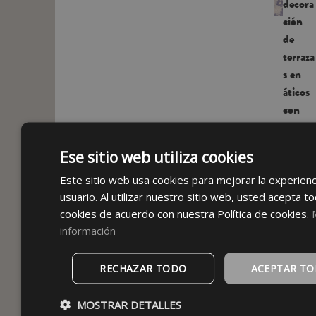
decora
ción
de
terraza
s en
áticos
con
encant
o
Ese sitio web utiliza cookies
Las
terrazas
Este sitio web usa cookies para mejorar la experienc
en
usuario. Al utilizar nuestro sitio web, usted acepta to
áticos
cookies de acuerdo con nuestra Política de cookies.
tienen
información
algo
especial.
Ya sea
RECHAZAR TODO
ACEPTAR T
en plena
ciudad o
MOSTRAR DETALLES
con