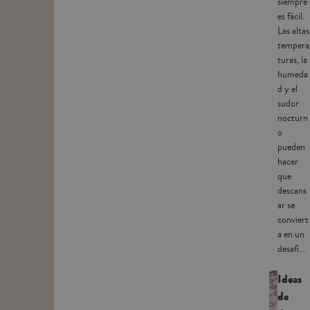
siempre
es fácil.
Las altas
tempera
turas, la
humeda
d y el
sudor
nocturn
o
pueden
hacer
que
descans
ar se
conviert
a en un
desafí...
Ideas
de