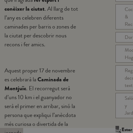
conèixer la ciutat
. Al llarg de tot
Coc
&
l’any es celebren diferents
Rec
caminades per barris o zones de
la ciutat per descobrir nous
Dor
recons i fer amics.
Mo
Hog
Aquest proper 17 de novembre
Reg
dec
es celebrarà la
Caminada de
text
Montjuïc
. El recorregut serà
d’uns 10 km i el guanyador no
Sal
serà el primer en arribar, sinó la
y
Jard
persona que expliqui l’anècdota
més curiosa o divertida de la
¿Estor
jornada.