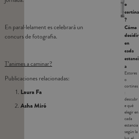
o
cortina
?
En paral·lelament es celebrarà un
Cómo
decidir
concurs de fotografia.
en
cada
estanci
T’animes a caminar?
a
Estores
Publicaciones relacionadas:
o
cortinas
Laura Fa
:
descubr
Asha Miró
e qué
elegir en
cada
estancia
según la
luz, el