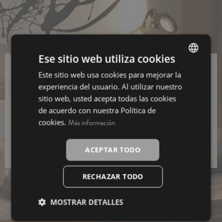
Ese sitio web utiliza cookies
Este sitio web usa cookies para mejorar la
SPANISH
Sing up for our newsletter and get a
10% off
experiencia del usuario. Al utilizar nuestro
INGLÉS
sitio web, usted acepta todas las cookies
Sing
de acuerdo con nuestra Política de
up
cookies.
Más información
I have read and I agree to the
Data Protection
Policy.
ACEPTAR TODO
RECHAZAR TODO
MOSTRAR DETALLES