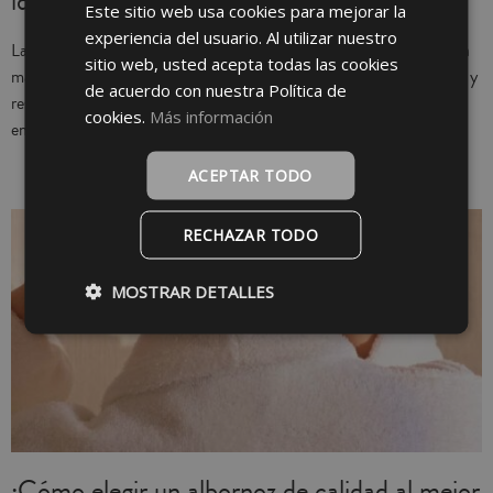
ideal según uso, estación y tejido
Este sitio web usa cookies para mejorar la
SPANISH
experiencia del usuario. Al utilizar nuestro
INGLÉS
Lavar las sábanas una vez por semana es lo más recomendable para
sitio web, usted acepta todas las cookies
mantener la higiene y evitar la acumulación de sudor, polvo, ácaros y
de acuerdo con nuestra Política de
restos de piel. En casos como alergias, mucho sudor, mascotas o
cookies.
Más información
enfermedad, conviene cambiarlas antes.
ACEPTAR TODO
RECHAZAR TODO
MOSTRAR DETALLES
¿Cómo elegir un albornoz de calidad al mejor