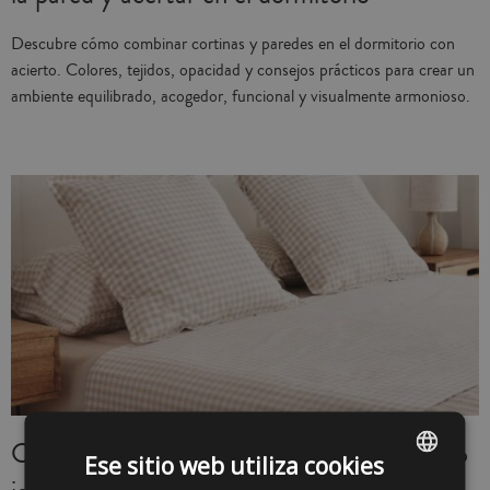
Descubre cómo combinar cortinas y paredes en el dormitorio con
acierto. Colores, tejidos, opacidad y consejos prácticos para crear un
ambiente equilibrado, acogedor, funcional y visualmente armonioso.
Cada cuánto se lavan las sábanas: el tiempo
Ese sitio web utiliza cookies